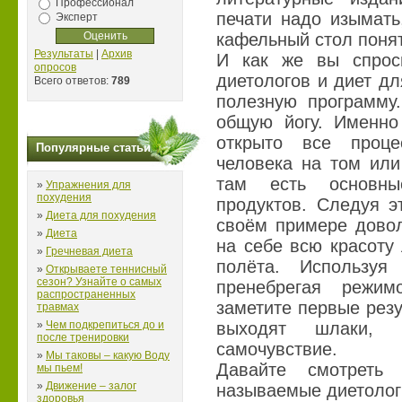
Профессионал
печати надо изымать
Эксперт
кафельный стол понят
Результаты
|
Архив
И как же вы спроси
опросов
диетологов и диет д
Всего ответов:
789
полезную программу.
общую йогу. Именно
открыто все проц
Популярные статьи
человека на том или
там есть основны
»
Упражнения для
похудения
продуктов. Следуя э
»
Диета для похудения
своём примере довол
»
Диета
на себе всю красоту
»
Гречневая диета
полёта. Используя
»
Открываете теннисный
сезон? Узнайте о самых
пренебрегая режи
распространенных
заметите первые резу
травмах
»
Чем подкрепиться до и
выходят шлаки,
после тренировки
самочувствие.
»
Мы таковы – какую Воду
Давайте смотреть
мы пьем!
»
Движение – залог
называемые диетолог
здоровья