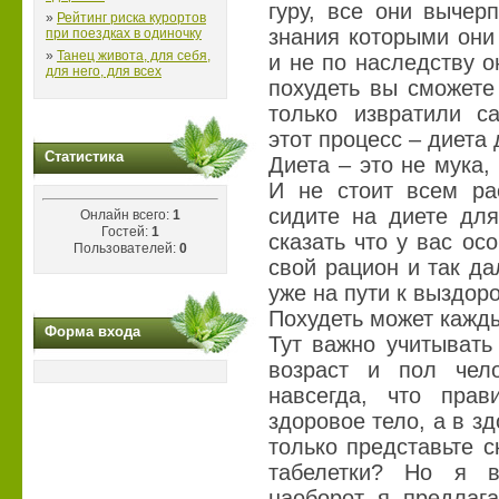
гуру, все они вычер
»
Рейтинг риска курортов
знания которыми они
при поездках в одиночку
»
Танец живота, для себя,
и не по наследству о
для него, для всех
похудеть вы сможете
только извратили с
этот процесс – диета
Статистика
Диета – это не мука
И не стоит всем ра
сидите на диете для
Онлайн всего:
1
Гостей:
1
сказать что у вас о
Пользователей:
0
свой рацион и так да
уже на пути к выздо
Похудеть может кажды
Форма входа
Тут важно учитывать
возраст и пол чел
навсегда, что прав
здоровое тело, а в з
только представьте 
табелетки? Но я в
наоборот я предлаг