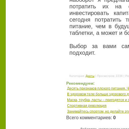
потратить их на 
инвестировать капи
сегодня потратить 
питание, чем в буду
таблетки, а может и 
Выбор за вами са
подходит.
Категория
:
Диеты
|
Просмотров
: 2238 |
Ре
Рекомендуем:
Десять признаков плохого питания. Ча
В здоровом теле больше здорового дух
Маска, трубка, ласты – пригодятся и
Спортивная революция
Занимайтесь спортом, но делайте эт
Всего комментариев
:
0