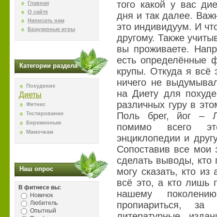
того какой у вас ди
Главная
О сайте
дня и так далее. Важ
Написать нам
это индивидуум. И чт
Браузерные игры
другому. Также учиты
вы проживаете. Напр
есть определённые ф
Категории раздела
крупы. Откуда я всё
ничего не выдумывал
Похудение
на Диету для похуде
Диеты
различных гуру в эт
Фитнес
Тестирование
Поль брег, йог – 
Беременным
помимо всего эт
Мамочкам
энциклопедии и друг
Сопоставив все мои 
сделать выводы, кто г
Наш опрос
могу сказать, кто из
всё это, а кто лишь
В фитнесе вы:
нашему поколен
Новичок
Любитель
пропиариться, за
Опытный
литературные изда