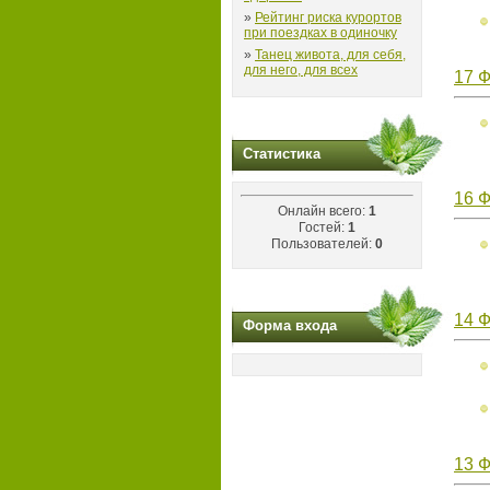
»
Рейтинг риска курортов
при поездках в одиночку
»
Танец живота, для себя,
для него, для всех
17 Ф
Статистика
16 
Онлайн всего:
1
Гостей:
1
Пользователей:
0
14 
Форма входа
13 