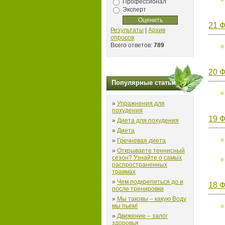
Профессионал
Эксперт
21 
Результаты
|
Архив
опросов
Всего ответов:
789
20 
Популярные статьи
»
Упражнения для
похудения
19 
»
Диета для похудения
»
Диета
»
Гречневая диета
»
Открываете теннисный
сезон? Узнайте о самых
распространенных
травмах
»
Чем подкрепиться до и
18 
после тренировки
»
Мы таковы – какую Воду
мы пьем!
»
Движение – залог
здоровья