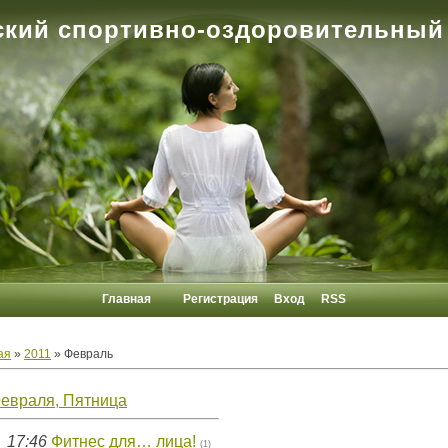
кий спортивно-оздоровительный
Главная
Регистрация
Вход
RSS
ая
»
2011
»
Февраль
Февраля, Пятница
17:46
Фитнес для… лица!
(1)