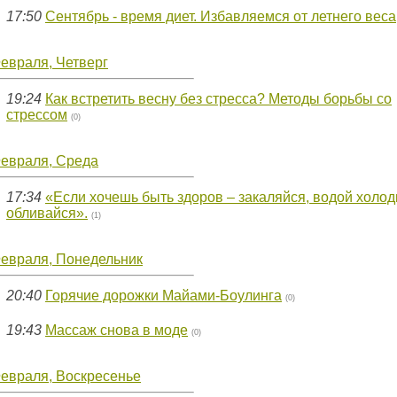
17:50
Сентябрь - время диет. Избавляемся от летнего веса
евраля, Четверг
19:24
Как встретить весну без стресса? Методы борьбы со
стрессом
(0)
Февраля, Среда
17:34
«Если хочешь быть здоров – закаляйся, водой холо
обливайся».
(1)
Февраля, Понедельник
20:40
Горячие дорожки Майами-Боулинга
(0)
19:43
Массаж снова в моде
(0)
Февраля, Воскресенье