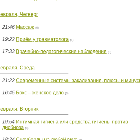
евраля, Четверг
21:46
Массаж
(0)
19:22
Приём у травматолога
(1)
17:33
Врачебно-педагогические наблюдения
(0)
Февраля, Среда
21:22
Современные системы закаливания, плюсы и мину
16:45
Бокс – женское дело
(0)
евраля, Вторник
19:54
Интимная гигиена или средства гигиены против
дисбиоза
(0)
18:24
Сноуборды на любой вкус