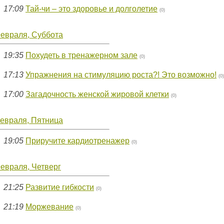
17:09
Тай-чи – это здоровье и долголетие
(0)
Февраля, Суббота
19:35
Похудеть в тренажерном зале
(0)
17:13
Упражнения на стимуляцию роста?! Это возможно!
(0)
17:00
Загадочность женской жировой клетки
(0)
Февраля, Пятница
19:05
Приручите кардиотренажер
(0)
евраля, Четверг
21:25
Развитие гибкости
(0)
21:19
Моржевание
(0)