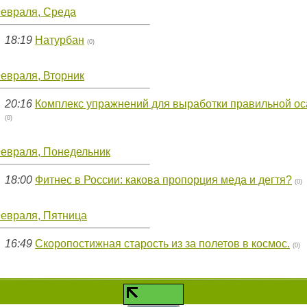
Февраля, Среда
18:19
Натурбан
(0)
евраля, Вторник
20:16
Комплекс упражнений для выработки правильной ос
(0)
Февраля, Понедельник
18:00
Фитнес в России: какова пропорция меда и дегтя?
(0)
Февраля, Пятница
16:49
Скоропостижная старость из за полетов в космос.
(0)