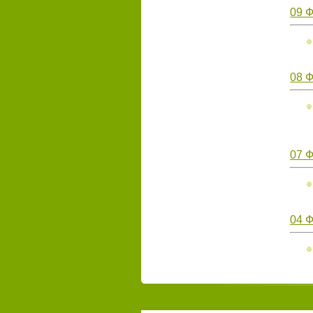
09 
08 Ф
07 
04 