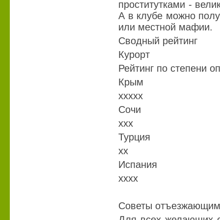
проститутками - вели
А в клубе можно полу
или местной мафии.
Сводный рейтинг
Курорт
Рейтинг по степени о
Крым
ххххх
Сочи
ххх
Турция
хх
Испания
хххх
Советы отъезжающи
Для всех желающих с