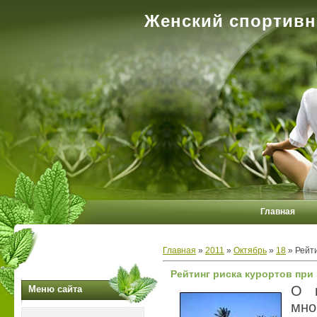
Женский спортивн
Главная
Главная
»
2011
»
Октябрь
»
18
» Рейти
Рейтинг риска курортов при
О к
Меню сайта
мно