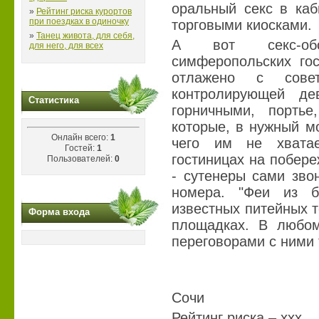
оральный секс в каб
»
Рейтинг риска курортов
при поездках в одиночку
торговыми киосками.
»
Танец живота, для себя,
А вот секс-обс
для него, для всех
симферопольских гос
отлажено с сове
контролирующей дев
Статистика
горничными, портье
которые, в нужный м
Онлайн всего:
1
чего им не хвата
Гостей:
1
гостиницах на побере
Пользователей:
0
- сутенеры сами зво
номера. "Феи из б
известных питейных т
Форма входа
площадках. В любом
переговорами с ними 
Сочи
Рейтинг риска – ххх.