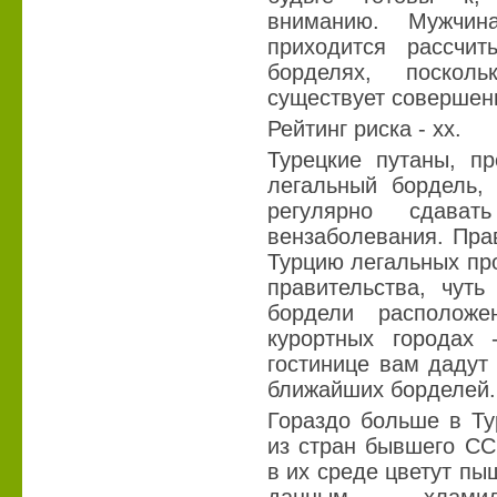
вниманию. Мужчин
приходится рассчи
борделях, поскол
существует совершен
Рейтинг риска - хх.
Турецкие путаны, п
легальный бордель, 
регулярно сдав
вензаболевания. Пра
Турцию легальных про
правительства, чуть
бордели располож
курортных городах
гостинице вам дадут
ближайших борделей.
Гораздо больше в Ту
из стран бывшего СС
в их среде цветут п