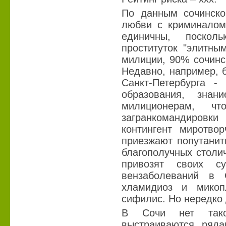
По данным сочинско
любви с криминалом 
единичны, поскол
проституток "элитны
милиции, 90% сочинск
Недавно, например, 
Санкт-Петербурга -
образования, знан
милиционерам, ч
загранкомандировки
контингент миротво
приезжают попутанит
благополучных столи
привозят своих с
вензаболеваний в 
хламидиоз и микоп
сифилис. Но нередко д
В Сочи нет такой
выстраиваются ряд