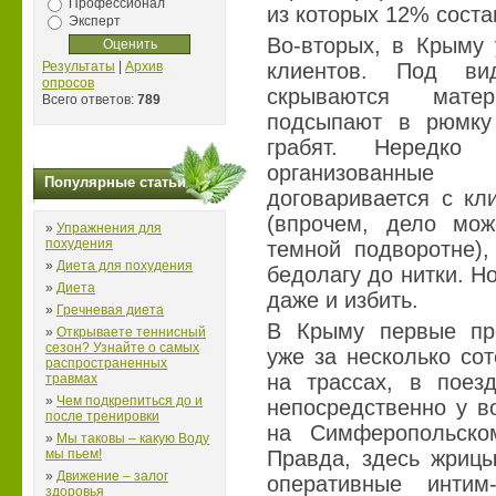
Профессионал
из которых 12% соста
Эксперт
Во-вторых, в Крыму 
Результаты
|
Архив
клиентов. Под ви
опросов
скрываются мате
Всего ответов:
789
подсыпают в рюмку
грабят. Нередко
организованные 
Популярные статьи
договаривается с кл
(впрочем, дело мож
»
Упражнения для
похудения
темной подворотне),
»
Диета для похудения
бедолагу до нитки. Но
»
Диета
даже и избить.
»
Гречневая диета
В Крыму первые про
»
Открываете теннисный
сезон? Узнайте о самых
уже за несколько со
распространенных
на трассах, в поез
травмах
»
Чем подкрепиться до и
непосредственно у в
после тренировки
на Симферопольско
»
Мы таковы – какую Воду
мы пьем!
Правда, здесь жриц
»
Движение – залог
оперативные интим
здоровья