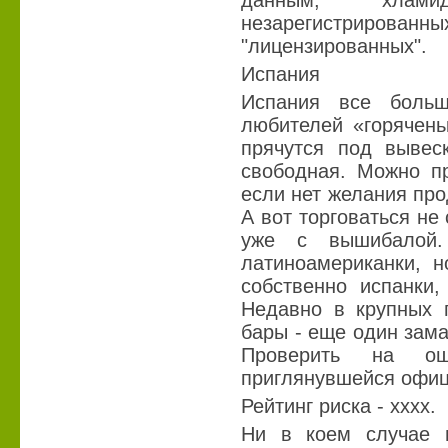
данным, хлам
незарегистриро
"лицензированных".
Испания
Испания все больш
любителей «горячень
прячутся под вывеск
свободная. Можно пр
если нет желания про
А вот торговаться не 
уже с вышибалой. 
латиноамериканки, н
собственно испанки,
Недавно в крупных г
бары - еще один зам
Проверить на о
приглянувшейся офиц
Рейтинг риска - хххх.
Ни в коем случае 