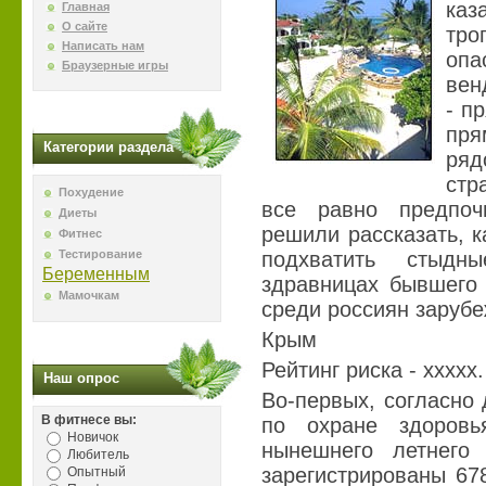
каз
Главная
О сайте
тр
Написать нам
опа
Браузерные игры
вен
- п
пря
Категории раздела
ряд
стр
Похудение
все равно предпоч
Диеты
решили рассказать, к
Фитнес
Тестирование
подхватить стыдн
Беременным
здравницах бывшего 
Мамочкам
среди россиян зарубе
Крым
Рейтинг риска - ххххх.
Наш опрос
Во-первых, согласно
В фитнесе вы:
по охране здоров
Новичок
нынешнего летнег
Любитель
зарегистрированы 67
Опытный