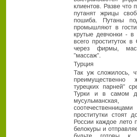
клиентов. Разве что 
путанят жрицы своб
пошиба. Путаны по
промышляют в гости
крутые девчонки - в
всего проституток в
через фирмы, мас
"массаж".
Турция
Так уж сложилось, ч
преимущественно 
турецких парней" ср
Турки и в самом д
мусульманская
соотечественница
проститутки стоят д
России каждое лето 
белокуры и отправляе
будьте готовы к,