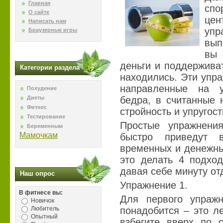
Главная
спо
О сайте
цен
Написать нам
уп
Браузерные игры
вып
вы 
деньги и поддержива
Категории раздела
находились. Эти упр
направленные на 
Похудение
Диеты
бедра, в считанные 
Фитнес
стройность и упругост
Тестирование
Простые упражнения
Беременным
Мамочкам
быстро приведут 
временных и денежных
это делать 4 подход
давая себе минуту о
Наш опрос
Упражнение 1.
В фитнесе вы:
Для первого упражн
Новичок
Любитель
понадобится – это л
Опытный
взбегите вверх по с