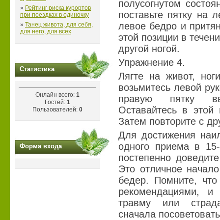
полусогнутом состоя
»
Рейтинг риска курортов
поставьте пятку на 
при поездках в одиночку
левое бедро и притян
»
Танец живота, для себя,
для него, для всех
этой позиции в течени
другой ногой.
Упражнение 4.
Статистика
Лягте на живот, ног
возьмитесь левой рук
Онлайн всего:
1
правую пятку вв
Гостей:
1
Оставайтесь в этой 
Пользователей:
0
Затем повторите с дру
Для достижения наил
одного приема в 15-
Форма входа
постепенно доведите
Это отличное начал
бедер. Помните, чт
рекомендациями, и
травму или страд
сначала посоветоват