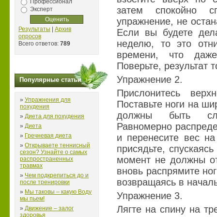
Профессионал
затем спокойно сп
Эксперт
упражнение, не остан
Результаты
|
Архив
Если вы будете дел
опросов
неделю, то это отн
Всего ответов:
789
времени, что даж
Поверьте, результат т
Упражнение 2.
Популярные статьи
Прислонитесь верх
»
Упражнения для
Поставьте ноги на ши
похудения
должны быть сле
»
Диета для похудения
Равномерно распреде
»
Диета
»
Гречневая диета
и перенесите вес на
»
Открываете теннисный
присядьте, спускаясь 
сезон? Узнайте о самых
момент не должны от
распространенных
травмах
вновь распрямите ног
»
Чем подкрепиться до и
возвращаясь в начал
после тренировки
»
Мы таковы – какую Воду
Упражнение 3.
мы пьем!
Лягте на спину на тр
»
Движение – залог
здоровья