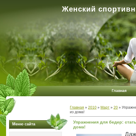
Женский спортивн
Главная
Главная
»
2010
»
Март
»
20
» Упражне
из дома!
Упражнения для бедер: стат
Меню сайта
дома!
Да