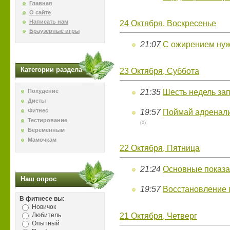
Главная
О сайте
Написать нам
24 Октября, Воскресенье
Браузерные игры
21:07
С ожирением нуж
Категории раздела
23 Октября, Суббота
Похудение
21:35
Шесть недель за
Диеты
Фитнес
19:57
Поймай адренали
Тестирование
(0)
Беременным
Мамочкам
22 Октября, Пятница
21:24
Основные показа
Наш опрос
19:57
Восстановление 
В фитнесе вы:
Новичок
Любитель
21 Октября, Четверг
Опытный