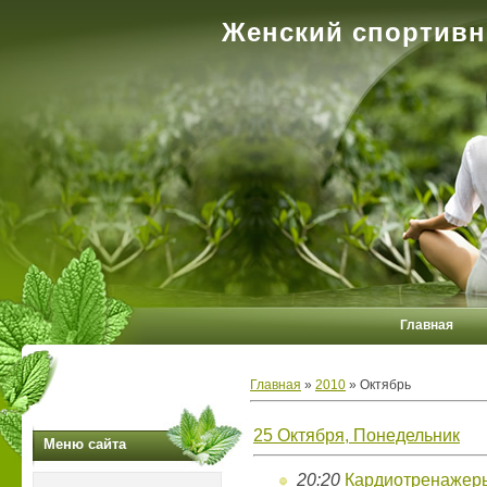
Женский спортивн
Главная
Главная
»
2010
»
Октябрь
25 Октября, Понедельник
Меню сайта
20:20
Кардиотренажер