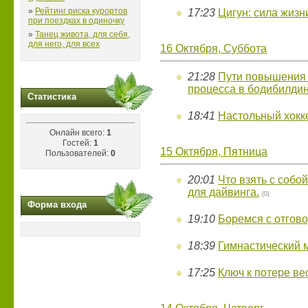
»
Рейтинг риска курортов
17:23
Цигун: сила жизн
при поездках в одиночку
»
Танец живота, для себя,
для него, для всех
16 Октября, Суббота
21:28
Пути повышения 
процесса в бодибилдин
Статистика
18:41
Настольный хоккей
Онлайн всего:
1
Гостей:
1
15 Октября, Пятница
Пользователей:
0
20:01
Что взять с собо
для дайвинга.
(0)
Форма входа
19:10
Боремся с отгов
18:39
Гимнастический 
17:25
Ключ к потере ве