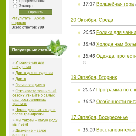
Профессионал
17:37
Волшебная гора
Эксперт
Результаты
|
Архив
20 Октября, Среда
опросов
Всего ответов:
789
20:55
Ролики для чайни
18:48
Холода нам боль
Популярные статьи
18:46
Одежда, протест
»
Упражнения для
(0)
похудения
»
Диета для похудения
19 Октября, Вторник
»
Диета
»
Гречневая диета
20:07
Программа по с
»
Открываете теннисный
сезон? Узнайте о самых
распространенных
16:52
Особенности пит
травмах
»
Чем подкрепиться до и
после тренировки
17 Октября, Воскресенье
»
Мы таковы – какую Воду
мы пьем!
19:19
Восстановительн
»
Движение – залог
здоровья