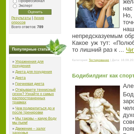
жел
Профессионал
Эксперт
нас
Но,
Результаты
|
Архив
точ
опросов
Всего ответов:
789
н
непредсказуемым обр
Какое уж тут: «Полю
то лишний раз к
...
Чи
Популярные статьи
Категория:
Тестирование
| Дата:
18.09.20
»
Упражнения для
похудения
»
Диета для похудения
Бодибилдинг как спорт
»
Диета
»
Гречневая диета
Але
»
Открываете теннисный
Бод
сезон? Узнайте о самых
распространенных
зар
травмах
чел
»
Чем подкрепиться до и
после тренировки
дух
»
Мы таковы – какую Воду
сов
мы пьем!
поя
»
Движение – залог
здоровья