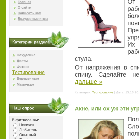
От 
Главная
раб
О сайте
Написать нам
бол
Браузерные игры
поя
Пре
упр
Категории раздела
Их 
раб
Похудение
стула.
Диеты
От напряжения в сп
Фитнес
Тестирование
спину. Сделайте н
Беременным
дальше »
Мамочкам
Категория:
Тестирование
| Дата:
15.10.20
Акне, или ох уж эти уг
Наш опрос
Пол
В фитнесе вы:
Новичок
Cло
Любитель
по
Опытный