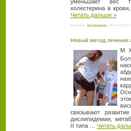
уменьшает вес те
холестерина в крови
Читать дальше »
Категория:
Тестирование
| Дата:
10.09.20
Новый метод лечения
М. 
Бо
на
аб
нах
кар
Осн
эт
вис
связывают развитие
дислипидемии, метаб
ІІ типа
...
Читать даль