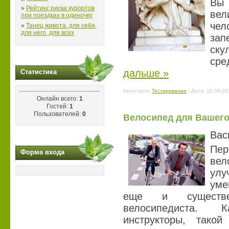
Вы 
»
Рейтинг риска курортов
ве
при поездках в одиночку
чел
»
Танец живота, для себя,
для него, для всех
за
ск
ср
дальше »
Статистика
Категория:
Тестирование
| Дата:
12.09.20
Онлайн всего:
1
Гостей:
1
Пользователей:
0
Велосипед для Вашего
Вас
Пе
Форма входа
вел
улу
уме
еще и существе
велосипедиста. 
инструкторы, такой