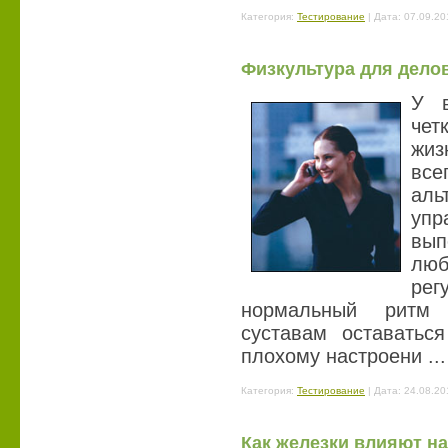
Категория:
Тестирование
| Дата:
07.09.20
Физкультура для дел
У в
чет
жиз
вс
ал
уп
вып
лю
рег
нормальный ритм 
суставам оставатьс
плохому настроени
..
Категория:
Тестирование
| Дата:
24.08.20
Как железки влияют н