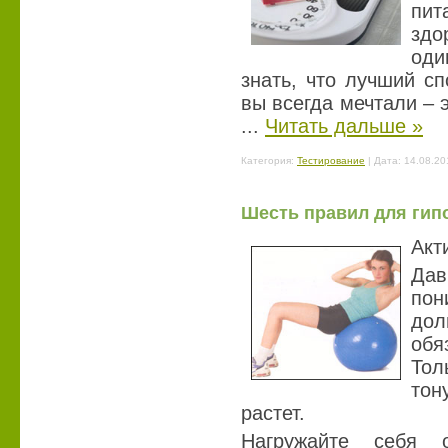
пит
здо
оди
знать, что лучший сп
вы всегда мечтали – 
...
Читать дальше »
Категория:
Тестирование
| Дата:
14.08.20
Шесть правил для гип
Акт
Да
пон
дол
обя
Тол
тон
растет.
Нагружайте себя о