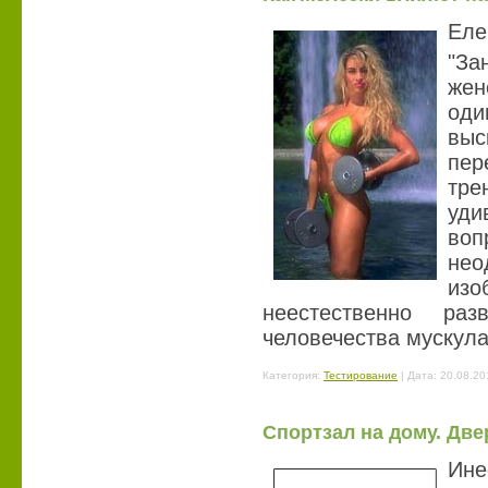
Еле
"За
жен
од
вы
пе
тр
уд
во
не
из
неестественно ра
человечества мускул
Категория:
Тестирование
| Дата:
20.08.20
Спортзал на дому. Две
Ине