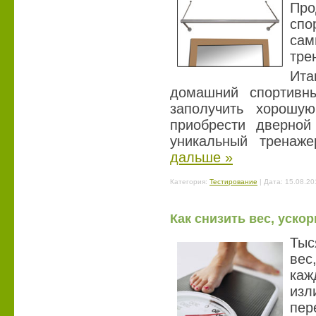
Пр
спо
сам
тре
Ита
домашний спортивн
заполучить хорошу
приобрести дверной
уникальный тренаж
дальше »
Категория:
Тестирование
| Дата:
15.08.20
Как снизить вес, уско
Тыс
вес
каж
из
пе