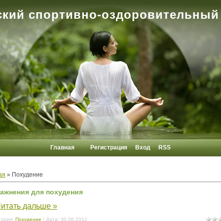
кий спортивно-оздоровительный
Главная
Регистрация
Вход
RSS
ая
»
Похудение
ажнения для похудения
итать дальше »
гория:
Похудение
| Дата:
30.06.2012