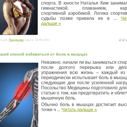
спорта. В юности Наталья Ким занима
гимнастикой, плаванием, кара
спортивной аэробикой. Логика спорти
судьбы позже привела ее в
...
Чи
дальше »
гория:
Похудение
| Дата:
19.09.2011
ший способ избавиться от боли в мышцах
Неважно, начали ли вы заниматься спо
после долгого перерыва или дела
упражнения всю жизнь – каждый из
периодически испытывает боль в мышц
следующие дни после усиленной нагру
Посольство Медицины подготовило для
статью о том, как предотвратить и облег
мышечную боль.
Обычно боль в мышцах достигает вы
точки ч
...
Читать дальше »