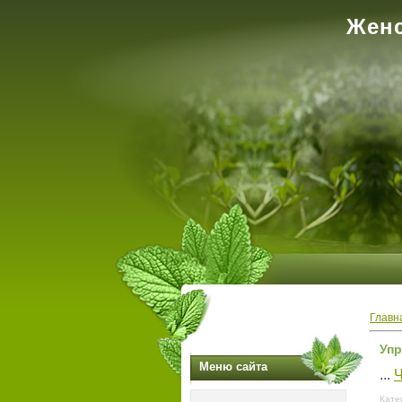
Женс
Главн
Упр
Меню сайта
...
Ч
Кате