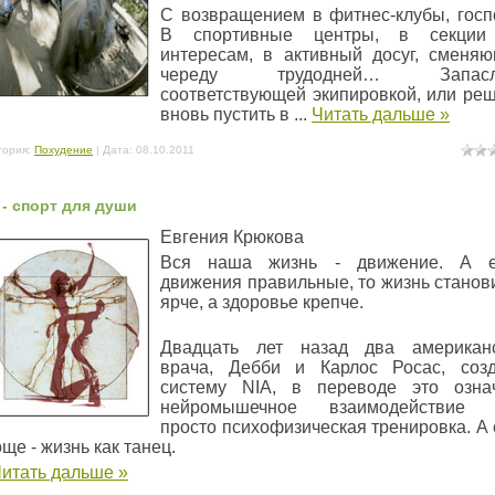
С возвращением в фитнес-клубы, госп
В спортивные центры, в секции
интересам, в активный досуг, сменя
череду трудодней… Запасл
соответствующей экипировкой, или ре
вновь пустить в
...
Читать дальше »
гория:
Похудение
| Дата:
08.10.2011
 - спорт для души
Евгения Крюкова
Вся наша жизнь - движение. А е
движения правильные, то жизнь станов
ярче, а здоровье крепче.
Двадцать лет назад два американ
врача, Дебби и Карлос Росас, соз
систему NIA, в переводе это озна
нейромышечное взаимодействие 
просто психофизическая тренировка. А
ще - жизнь как танец.
итать дальше »