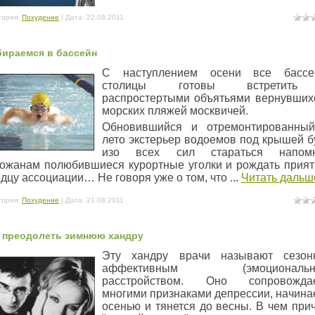
гория:
Похудение
| Дата:
22.08.2011
ираемся в бассейн
С наступлением осени все бассе
столицы готовы встретит
распростертыми объятьями вернувших
морских пляжей москвичей.
Обновившийся и отремонтированны
лето экстерьер водоемов под крышей б
изо всех сил стараться напомн
рожанам полюбившиеся курортные уголки и рождать прия
дцу ассоциации… Не говоря уже о том, что
...
Читать дальш
гория:
Похудение
| Дата:
21.08.2011
 преодолеть зимнюю хандру
Эту хандру врачи называют сезон
аффективным (эмоциональн
расстройством. Оно сопровождае
многими признаками депрессии, начина
осенью и тянется до весны. В чем при