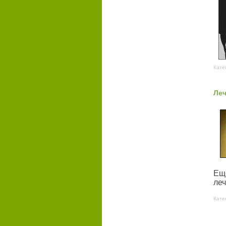
Кате
Леч
Ещ
ле
Кате