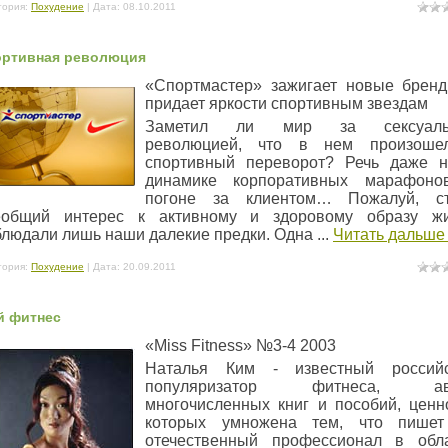
гория:
Похудение
| Дата:
08.10.2011
ортивная революция
«Спортмастер» зажигает новые брен
придает яркости спортивным звездам
Заметил ли мир за сексуаль
революцией, что в нем произоше
спортивный переворот? Речь даже 
динамике корпоративных марафоно
погоне за клиентом… Пожалуй, ст
еобщий интерес к активному и здоровому образу ж
блюдали лишь наши далекие предки. Одна
...
Читать дальше
гория:
Похудение
| Дата:
20.09.2011
й фитнес
«Miss Fitness» №3-4 2003
Наталья Ким - известный российс
популяризатор фитнеса, ав
многочисленных книг и пособий, ценн
которых умножена тем, что пишет
отечественный профессионал в обл