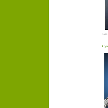
Кате
Луч