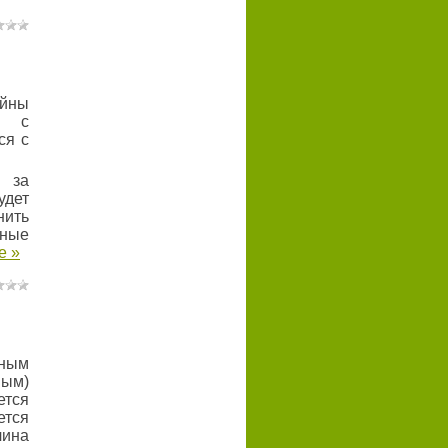
йны
ь с
ся с
й за
удет
ить
тные
е »
ным
ым)
тся
ется
чина