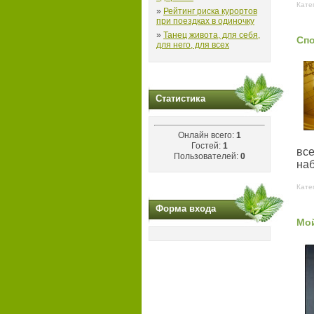
Кате
»
Рейтинг риска курортов
при поездках в одиночку
»
Танец живота, для себя,
Сп
для него, для всех
Статистика
Онлайн всего:
1
Гостей:
1
вс
Пользователей:
0
на
Кате
Форма входа
Мо