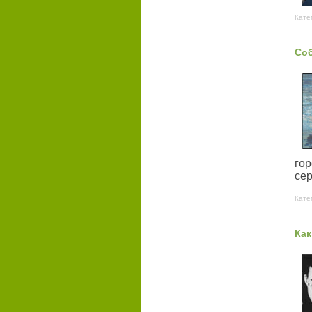
Кате
Соб
го
сер
Кате
Как