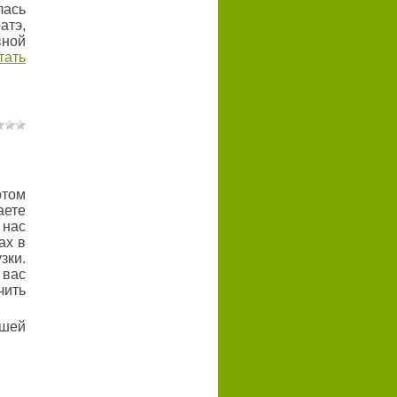
лась
тэ,
вной
тать
ртом
ете
 нас
ах в
зки.
 вас
чить
сшей