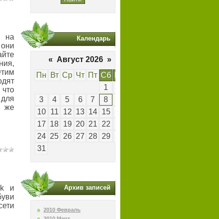
 на
Календарь
они
йте
«
Август 2026
»
ия,
тим
Пн
Вт
Ср
Чт
Пт
Сб
Вс
дят
1
2
 что
для
3
4
5
6
7
8
9
 же
10
11
12
13
14
15
16
17
18
19
20
21
22
23
24
25
26
27
28
29
30
31
ok и
Архив записей
буви
сети
2010 Февраль
2010 Март