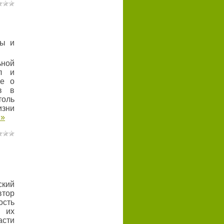
ды и
ной
л и
не о
в в
оль
изни
 »
кий
тор
ость
 их
асти