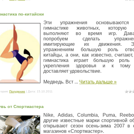
настика по-китайски
Эти упражнения основываются
гимнастике животных, которую 
выполняют во время игр. Дава
попробуем сделать упражнен
имитирующие их движения. Э
упражнениям большую роль отво
китайцы, а они, как известно, считают,
гимнастика играет большую роль 
укрепления здоровья и к тому
доставляет удовольствие.
Медведь. Вст
...
Читать дальше »
гория:
Похудение
| Дата:
15.10.2011
вь от Спортмастера
Nike, Adidas, Columbia, Pumа, Reeb
другие известные марки спортивной о
открывают сезон осень-зима 2007 в 
магазинов «Спортмастер».