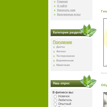
Главная
О сайте
Написать нам
Гим
Браузерные игры
Категории раздела
Похудение
Диеты
Фитнес
Тестирование
Беременным
Мамочкам
Кате
Наш опрос
Обу
В фитнесе вы:
Новичок
Любитель
Опытный