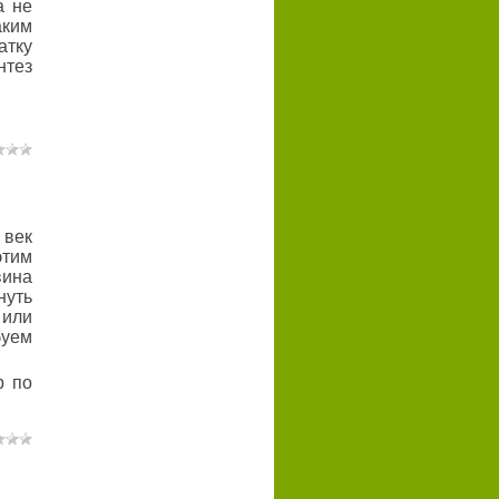
а не
аким
тку
нтез
 век
этим
вина
нуть
 или
уем
р по