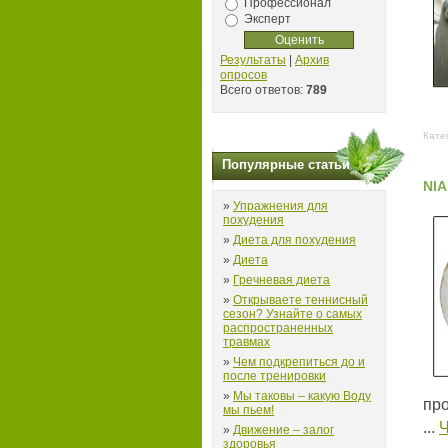
Профессионал
Эксперт
Результаты
|
Архив
опросов
Всего ответов:
789
Кате
Популярные статьи
NIA
»
Упражнения для
похудения
»
Диета для похудения
»
Диета
»
Гречневая диета
»
Открываете теннисный
сезон? Узнайте о самых
распространенных
травмах
»
Чем подкрепиться до и
после тренировки
»
Мы таковы – какую Воду
про
мы пьем!
...
Ч
»
Движение – залог
здоровья