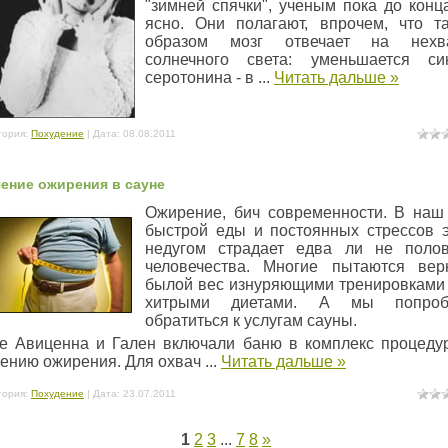
"зимней спячки", ученым пока до конц
ясно. Они полагают, впрочем, что т
образом мозг отвечает на нехва
солнечного света: уменьшается си
серотонина - в
...
Читать дальше »
гория:
Похудение
| Дата:
08.08.2011
ение ожирения в сауне
Ожирение, бич современности. В наш
быстрой еды и постоянных стрессов 
недугом страдает едва ли не поло
человечества. Многие пытаются вер
былой вес изнуряющими тренировками
хитрыми диетами. А мы попроб
обратиться к услугам сауны.
е Авиценна и Гален включали баню в комплекс процеду
чению ожирения. Для охвач
...
Читать дальше »
гория:
Похудение
| Дата:
23.07.2011
1
2
3
...
7
8
»