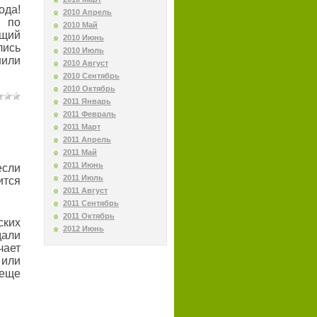
ода!
2010 Апрель
 по
2010 Май
ющий
2010 Июнь
ись
2010 Июль
шили
2010 Август
2010 Сентябрь
2010 Октябрь
2011 Январь
2011 Февраль
2011 Март
2011 Апрель
2011 Май
2011 Июнь
сли
2011 Июль
ится
2011 Август
2011 Сентябрь
2011 Октябрь
ских
2012 Июнь
дали
чает
или
 еще