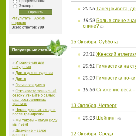
Профессионал
Эксперт
20:05
Танец живота, для
Результаты
|
Архив
19:59
Боль в спине зна
опросов
спине?
Всего ответов:
789
(1)
15 Октября, Суббота
Популярные статьи
21:31
Женский атлетиз
»
Упражнения для
20:51
Гимнастика на ст
похудения
»
Диета для похудения
20:19
Гимнастика по-ки
»
Диета
»
Гречневая диета
19:36
Снижение веса –
»
Открываете теннисный
сезон? Узнайте о самых
распространенных
травмах
13 Октября, Четверг
»
Чем подкрепиться до и
после тренировки
20:13
Шейпинг
(0)
»
Мы таковы – какую Воду
мы пьем!
»
Движение – залог
12 Октября, Среда
здоровья