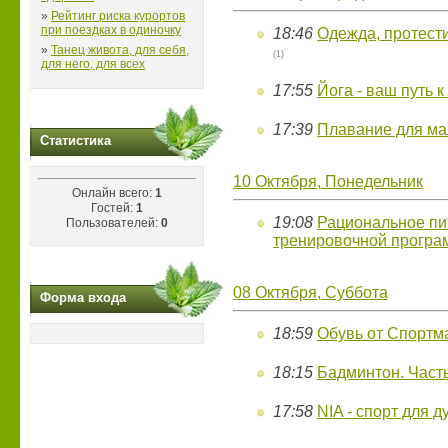
»
Рейтинг риска курортов
при поездках в одиночку
18:46
Одежда, протест
»
Танец живота, для себя,
(1)
для него, для всех
17:55
Йога - ваш путь к
17:39
Плавание для м
Статистика
10 Октября, Понедельник
Онлайн всего:
1
Гостей:
1
19:08
Рациональное пи
Пользователей:
0
тренировочной прогр
08 Октября, Суббота
Форма входа
18:59
Обувь от Спортм
18:15
Бадминтон. Часть
17:58
NIA - спорт для 