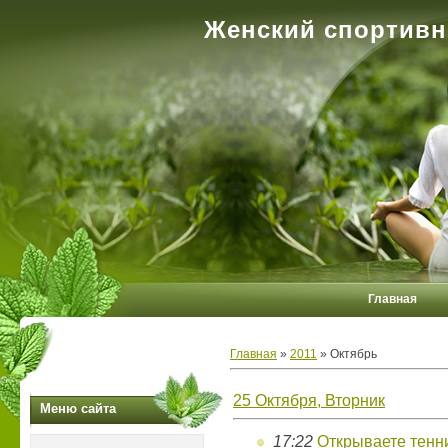
Женский спортивн
Главная
Главная
»
2011
»
Октябрь
25 Октября, Вторник
Меню сайта
17:22
Открываете тенн