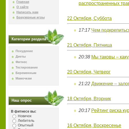
Главная
распространенных тра
О сайте
Написать нам
Браузерные игры
22 Октября, Суббота
17:17
Чем подкрепиться
Категории раздела
21 Октября, Пятница
Похудение
20:38
Мы таковы – как
Диеты
Фитнес
Тестирование
20 Октября, Четверг
Беременным
Мамочкам
21:22
Движение – зало
18 Октября, Вторник
Наш опрос
20:17
Рейтинг риска ку
В фитнесе вы:
Новичок
Любитель
16 Октября, Воскресенье
Опытный