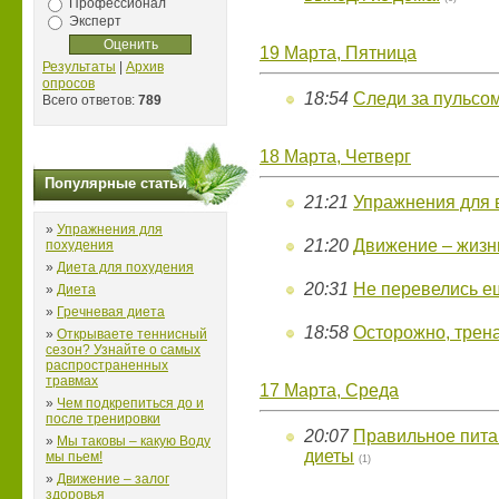
Профессионал
Эксперт
19 Марта, Пятница
Результаты
|
Архив
опросов
18:54
Следи за пульсом
Всего ответов:
789
18 Марта, Четверг
Популярные статьи
21:21
Упражнения для в
»
Упражнения для
21:20
Движение – жизн
похудения
»
Диета для похудения
20:31
Не перевелись е
»
Диета
»
Гречневая диета
18:58
Осторожно, трен
»
Открываете теннисный
сезон? Узнайте о самых
распространенных
травмах
17 Марта, Среда
»
Чем подкрепиться до и
после тренировки
20:07
Правильное пита
»
Мы таковы – какую Воду
диеты
мы пьем!
(1)
»
Движение – залог
здоровья