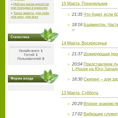
15 Марта, Понедельник
»
Рейтинг риска курортов
при поездках в одиночку
»
Танец живота, для себя,
21:35
Что будет, если б
для него, для всех
18:16
Бадминтон. Часть
(0)
Статистика
14 Марта, Воскресенье
Онлайн всего:
1
21:37
Шокирующая прог
Гостей:
1
Пользователей:
0
20:04
Представляем лу
L-House на Юго-Запад
Форма входа
18:30
Скипинг – для зд
13 Марта, Суббота
20:29
Второе знакомст
17:02
Вибрация служит