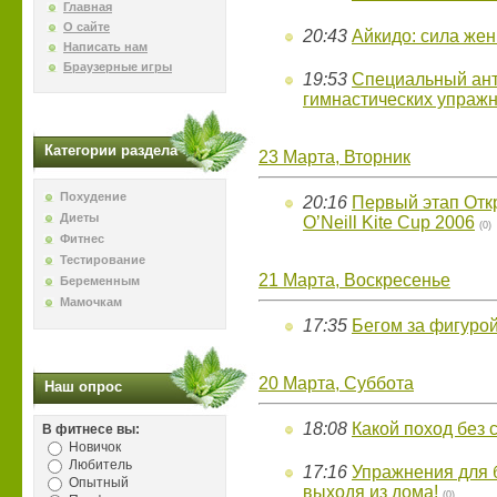
Главная
О сайте
20:43
Айкидо: сила жен
Написать нам
Браузерные игры
19:53
Специальный ан
гимнастических упраж
Категории раздела
23 Марта, Вторник
Похудение
20:16
Первый этап Отк
Диеты
O’Neill Kite Cup 2006
(0)
Фитнес
Тестирование
21 Марта, Воскресенье
Беременным
Мамочкам
17:35
Бегом за фигуро
20 Марта, Суббота
Наш опрос
18:08
Какой поход без 
В фитнесе вы:
Новичок
Любитель
17:16
Упражнения для б
Опытный
выходя из дома!
(0)