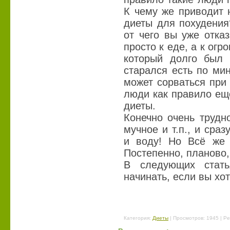
К чему же приводит 
диеты для похудения
от чего вы уже отка
просто к еде, а к огр
который долго был 
старался есть по ми
может сорваться при 
люди как правило ещ
диеты.
Конечно очень трудн
мучное и т.п., и сра
и воду! Но Всё же 
Постепенно, планово,
В следующих стат
начинать, если вы хот
Категория
:
Диеты
|
Просмотров
: 1945 |
Ре