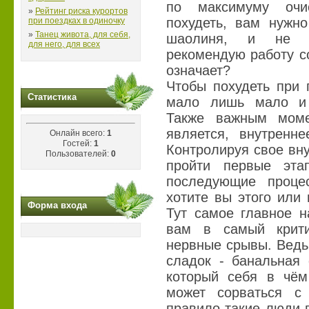
по максимуму очи
»
Рейтинг риска курортов
похудеть, вам нужно
при поездках в одиночку
»
Танец живота, для себя,
шаолиня, и не р
для него, для всех
рекомендую работу с
означает?
Чтобы похудеть при 
Статистика
мало лишь мало и 
Также важным моме
является, внутренне
Онлайн всего:
1
Гостей:
1
Контролируя свое вну
Пользователей:
0
пройти первые эта
последующие проце
хотите вы этого или 
Форма входа
Тут самое главное н
вам в самый крити
нервные срывы. Ведь 
сладок - банальная 
который себя в чё
может сорваться с
правило такие люди 