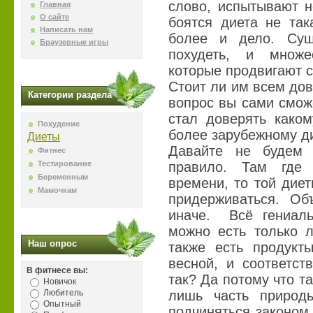
слово, испытывают н
Главная
О сайте
боятся диета не так
Написать нам
более и дело. Сущ
Браузерные игры
похудеть, и множе
которые продвигают 
Стоит ли им всем до
Категории раздела
вопрос вы сами сможе
стал доверять каком
Похудение
более зарубежному ди
Диеты
Давайте не будем 
Фитнес
Тестирование
правило. Там где
Беременным
времени, то той дие
Мамочкам
придерживаться. Об
иначе. Всё гениаль
можно есть только л
Наш опрос
также есть продукт
весной, и соответст
В фитнесе вы:
так? Да потому что т
Новичок
Любитель
лишь часть природы
Опытный
подчиняться законом