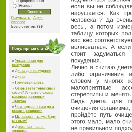
Профессионал
если вы не соблюдае
Эксперт
нарушается. Как пр
Результаты
|
Архив
человека ? Да очень
опросов
весы, а потом измер
Всего ответов:
789
таблицу которых пол
вас вес соответствует
волноваться. А если
Популярные статьи
стоит задуматься
похудения.
»
Упражнения для
похудения
Лично я считаю диета
»
Диета для похудения
либо ограничения 
»
Диета
словом у многих ж
»
Гречневая диета
малоприятные асс
»
Открываете теннисный
сезон? Узнайте о самых
стереотипы и менять
распространенных
Ведь диета для п
травмах
»
Чем подкрепиться до и
очищения организма,
после тренировки
пройдёте путь очище
»
Мы таковы – какую Воду
этого мало, мало очи
мы пьем!
»
Движение – залог
не правильном подход
здоровья