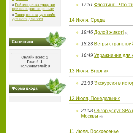
17:31
Флоатинг... Что э
»
Рейтинг риска курортов
при поездках в одиночку
»
Танец живота, для себя,
для него, для всех
14 Июля, Среда
19:46
Долой живот!
(0)
Статистика
18:23
Ветры странстви
16:49
Упражнения для 
Онлайн всего:
1
Гостей:
1
Пользователей:
0
13 Июля, Вторник
21:33
Экскурсия в исто
Форма входа
12 Июля, Понедельник
21:08
Обзор услуг SPA 
Москвы
(0)
11 Июля, Воскресенье