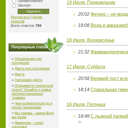
Профессионал
19 Июля, Понедельник
Эксперт
20:02
Фитнес – не мода
Результаты
|
Архив
опросов
18:08
Вода и аквааэро
Всего ответов:
789
18 Июля, Воскресенье
Популярные статьи
21:32
Фармакологическо
»
Упражнения для
похудения
17 Июля, Суббота
»
Диета для похудения
»
Диета
20:58
Великий пост все
»
Гречневая диета
»
Открываете теннисный
18:14
Спиральная гимн
сезон? Узнайте о самых
распространенных
травмах
»
Чем подкрепиться до и
16 Июля, Пятница
после тренировки
»
Мы таковы – какую Воду
18:49
С лыжной палкой б
мы пьем!
(0)
»
Движение – залог
здоровья