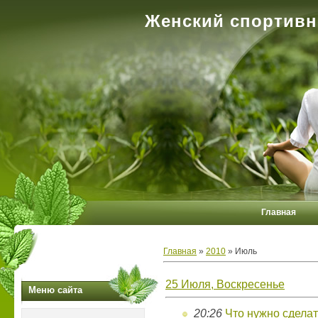
Женский спортивн
Главная
Главная
»
2010
»
Июль
25 Июля, Воскресенье
Меню сайта
20:26
Что нужно сдела