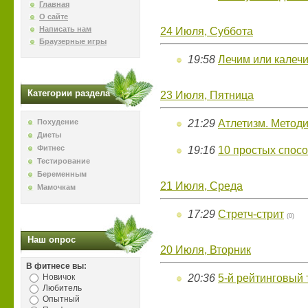
Главная
О сайте
Написать нам
24 Июля, Суббота
Браузерные игры
19:58
Лечим или калечи
Категории раздела
23 Июля, Пятница
Похудение
21:29
Атлетизм. Метод
Диеты
Фитнес
19:16
10 простых спос
Тестирование
Беременным
21 Июля, Среда
Мамочкам
17:29
Стретч-стрит
(0)
Наш опрос
20 Июля, Вторник
В фитнесе вы:
Новичок
20:36
5-й рейтинговый 
Любитель
Опытный