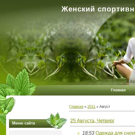
Женский спортивн
Главная
Главная
»
2011
»
Август
25 Августа, Четверг
Меню сайта
18:53
Одежда для сноу