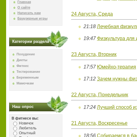
Главная
О сайте
Написать нам
24 Августа, Среда
Браузерные игры
21:18
Лечебная физкул
19:47
Физкультура для
Категории раздела
23 Августа, Вторник
Похудение
Диеты
Фитнес
17:57
Юмейхо-терапия
Тестирование
Беременным
17:12
Зачем нужны физ
Мамочкам
22 Августа, Понедельник
Наш опрос
17:24
Лучший способ и
В фитнесе вы:
21 Августа, Воскресенье
Новичок
Любитель
Опытный
18:56
Собираемся в ба