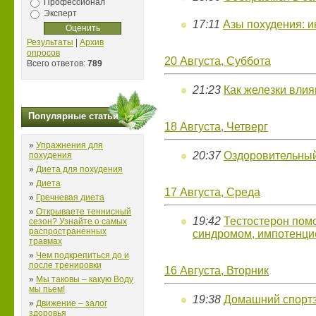
Профессионал
Эксперт
17:11
Азы похудения: и
Результаты
|
Архив
опросов
20 Августа, Суббота
Всего ответов:
789
21:23
Как железки вли
Популярные статьи
18 Августа, Четверг
»
Упражнения для
20:37
Оздоровительный
похудения
»
Диета для похудения
»
Диета
17 Августа, Среда
»
Гречневая диета
»
Открываете теннисный
19:42
Тестостерон пом
сезон? Узнайте о самых
распространенных
синдромом, импотенци
травмах
»
Чем подкрепиться до и
после тренировки
16 Августа, Вторник
»
Мы таковы – какую Воду
мы пьем!
19:38
Домашний спорт
»
Движение – залог
здоровья