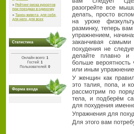
вам следует сдел
»
Рейтинг риска курортов
разогрейте все мышц
при поездках в одиночку
делать, просто вспо
»
Танец живота, для себя,
для него, для всех
на уроке физкуль
разминку, теперь вам
упражнением, начина
заканчивая самыми
Статистика
похудения не следуе
делайте плавно и 
Онлайн всего:
1
больше вероятность 
Гостей:
1
Пользователей:
0
или иным упражнение
У женщин как прави
это талия, попа, и к
Форма входа
рассмотрим по поря
тела, и подберём с
для похудения именно
Упражнения для поху
Для этого вам потреб