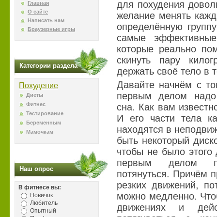
для похудения довол
Главная
О сайте
желание менять кажд
Написать нам
определённую группу
Браузерные игры
самые эффективные
которые реально по
скинуть пару кило
Категории раздела
держать своё тело в 
Давайте начнём с то
Похудение
первым делом надо 
Диеты
Фитнес
сна. Как вам известно
Тестирование
И его части тела к
Беременным
находятся в неподвиж
Мамочкам
быть некоторый диск
чтобы не было этого
первым делом п
Наш опрос
потянуться. Причём п
резких движений, по
В фитнесе вы:
можно медленно. Что
Новичок
Любитель
движениях и дейс
Опытный