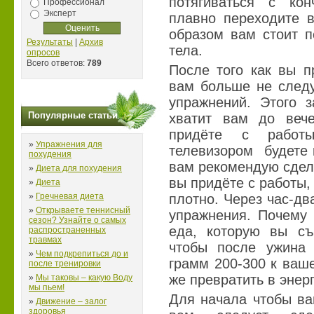
потягиваться с кон
Профессионал
Эксперт
плавно переходите 
образом вам стоит п
Результаты
|
Архив
тела.
опросов
Всего ответов:
789
После того как вы п
вам больше не следу
упражнений. Этого з
Популярные статьи
хватит вам до веч
придёте с работ
»
Упражнения для
телевизором
будете 
похудения
вам рекомендую сдел
»
Диета для похудения
вы придёте с работы,
»
Диета
»
Гречневая диета
плотно. Через час-дв
»
Открываете теннисный
упражнения. Почему
сезон? Узнайте о самых
еда, которую вы съ
распространенных
травмах
чтобы после ужина
»
Чем подкрепиться до и
грамм 200-300 к ваше
после тренировки
же превратить в энер
»
Мы таковы – какую Воду
мы пьем!
Для начала чтобы в
»
Движение – залог
здоровья