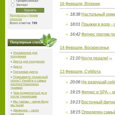
Профессионал
16 Февраля, Вторник
Эксперт
18:38
Настольный хоккей
Результаты
|
Архив
опросов
Всего ответов:
789
18:01
Прыжки в воду - 
16:42
Фитнес против г
Популярные статьи
14 Февраля, Воскресенье
»
Упражнения для
похудения
21:10
Крути педали!
(0)
»
Диета для похудения
»
Диета
13 Февраля, Суббота
»
Гречневая диета
»
Открываете теннисный
сезон? Узнайте о самых
20:06
Не разрушай себ
распространенных
травмах
19:15
Фитнес и SPA – 
»
Чем подкрепиться до и
после тренировки
»
Мы таковы – какую Воду
19:13
Восточный фитн
мы пьем!
»
Движение – залог
18:15
Определен самый
здоровья