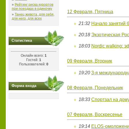
»
Рейтинг риска курортов
при поездках в одиночку
12 Февраля, Пятница
»
Танец живота, для себя,
для него, для всех
21:32
Начало занятий б
20:18
Экзотическая Ро
Статистика
18:03
Nordic walking: 
Онлайн всего:
1
Гостей:
1
09 Февраля, Вторник
Пользователей:
0
19:20
3-я международ
Форма входа
08 Февраля, Понедельник
18:33
Спортзал на дом
07 Февраля, Воскресенье
19:14
ELOS-омоложение