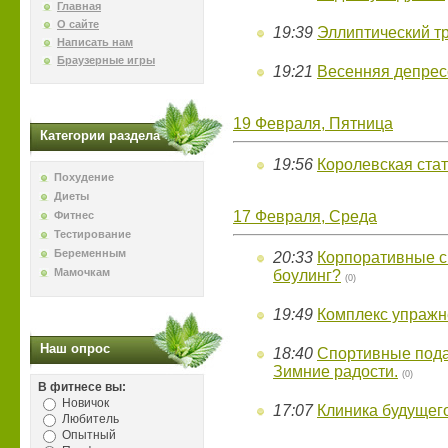
Главная
О сайте
19:39
Эллиптический тр
Написать нам
Браузерные игры
19:21
Весенняя депрес
19 Февраля, Пятница
Категории раздела
19:56
Королевская стат
Похудение
Диеты
17 Февраля, Среда
Фитнес
Тестирование
Беременным
20:33
Корпоративные с
Мамочкам
боулинг?
(0)
19:49
Комплекс упражн
Наш опрос
18:40
Спортивные подар
Зимние радости.
(0)
В фитнесе вы:
Новичок
17:07
Клиника будущег
Любитель
Опытный