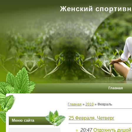
Женский спортивн
Главная
Главная
»
2010
»
Февраль
25 Февраля, Четверг
Меню сайта
20:47
Отдохнуть душой