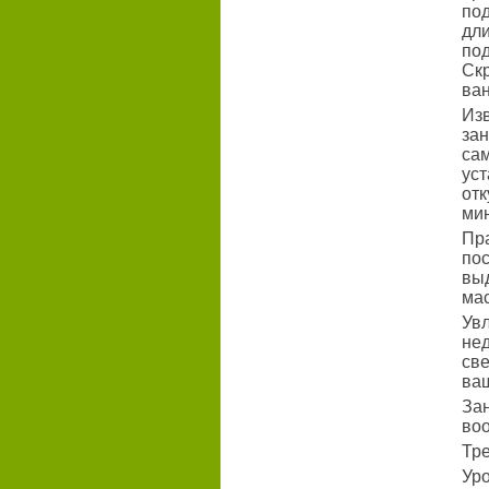
по
дл
под
Ск
ва
Из
зан
са
ус
от
мин
Пр
по
вы
ма
Ув
не
св
ваш
За
во
Тре
Уро