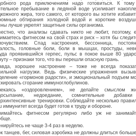
добного рода приключениям надо готовиться. К том
ительное пребывание в ледяной воде усиливает накопл
кожного жира, того самого, от которого вы хотите избавит
ромные обтирания холодной водой и короткие возду
нны лучше укрепят защитные силы организма.
вестно, что анализы сдавать никто не любит, поэтому, 
имаетесь фитнесом на свой страх и риск – хотя бы следит
мочувствием. Спад настроения, бессонница, постоя
талость, головные боли, боли в мышцах, простуды, нев
куда проявившийся герпес, пульс в покое выше 80 удар
уту – признаки того, что вы перешли опасную грань.
авда, хорошее настроение – тоже не всегда показа
сильной нагрузки. Ведь физические упражнения вызы
деление «гормонов радости», и эмоциональный подъем м
скировать сгорание иммуноглобулинов.
лекаясь «оздоровлением», не делайте смыслом жи
досыпание, недоедание, сомнительные добавк
ерхинтенсивные тренировки. Соблюдайте несколько правил
 иммунитет всегда будет готов к труду и обороне.
нимайтесь фитнесом регулярно либо уж не занимайт
обще.
нируйтесь не чаще 3-4 раз в неделю.
к танцев, бег, силовая аэробика не должны длиться больше