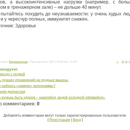
сов, а высокоинтенсивные нагрузки (например, с бол
ом в тренажерном зале) – не дольше 40 минут.
пытайтесь похудеть до неузнаваемости: у очень худых лю
 и у чересчур полных, иммунитет снижен.
очник: Здоровье
гория
:
Беременным
|
Просмотров
: 584 |
Рейтинг
:
0.0
/
0
мендуем:
ироду с лодкой
 лучших упражнений на грудные мышцы.
е набрать «зимние» килограммы?
нняя депрессия
 хочешь быть здоров – закаляйся, водой холодной обливайся».
о комментариев
:
0
Добавлять комментарии могут только зарегистрированные пользователи.
[
Регистрация
|
Вход
]