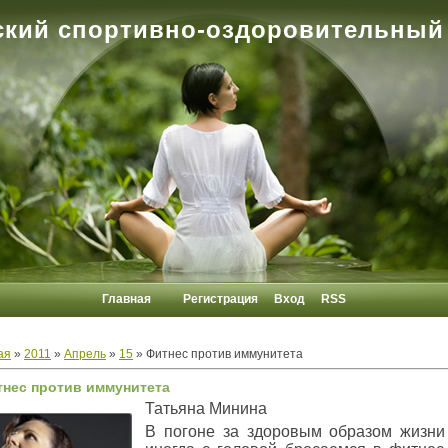
кий спортивно-оздоровительный
Главная
Регистрация
Вход
RSS
ая
»
2011
»
Апрель
»
15
» Фитнес против иммунитета
нес против иммунитета
Татьяна Минина
В погоне за здоровым образом жизн