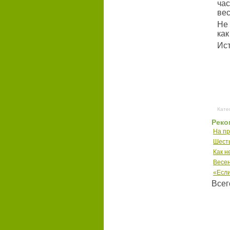
ча
вес
Не 
как
Ист
Кате
Реко
На пр
Шесть
Как н
Весе
«Если
Всег