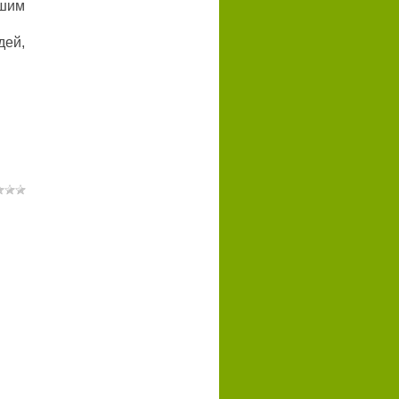
ьшим
дей,