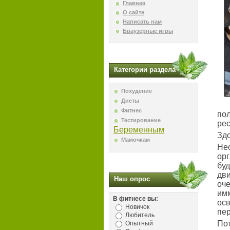
Главная
О сайте
Написать нам
Браузерные игры
Категории раздела
Похудение
Диеты
Фитнес
по
Тестирование
рес
Беременным
Здо
Мамочкам
Не
ор
бу
дв
Наш опрос
оче
им
В фитнесе вы:
ос
Новичок
пер
Любитель
По
Опытный