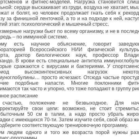
ортсменов и фитнес-моделей. Нагрузка становится сли
ьной: сердце выскакивает из груди, воздуха не хватает, м
жат и болят, но человек продолжает гнать себя к рекорд
зу за финишной ленточкой, а то и на подходе к ней, насту
тий этап: психологический и мышечный стресс.
змерные нагрузки бьют по всему организму, и не в после
редь – по иммунной системе.
ому есть научное объяснение, говорит заведую
бораторией Всероссийского НИИ физической культур
орта, доктор биологических наук, профессор Влади
вандо. В крови есть специальные антитела иммуноглобул
торые сражаются с вирусами и бактериями. У спортсмен
риод высокоинтенсивных нагрузок некото
муноглобулины… просто исчезают. Отсюда частые просту
очие подобные напасти. Многие поклонники фитн
имаются так часто и упорно, что тоже попадают в группу ри
чное расписание
счастью, положение не безвыходное. Для нач
орректируйте свои цели: возможно, не стоит стремить
сбыточным 50 см в талии, а надо просто убрать жир
адки с имеющихся 70-ти. Затем изучите себя, свой образ ж
подберите соответствующую тренировочную программу.
ум людям одного и того же возраста порой нужны ра
тнес-программы.