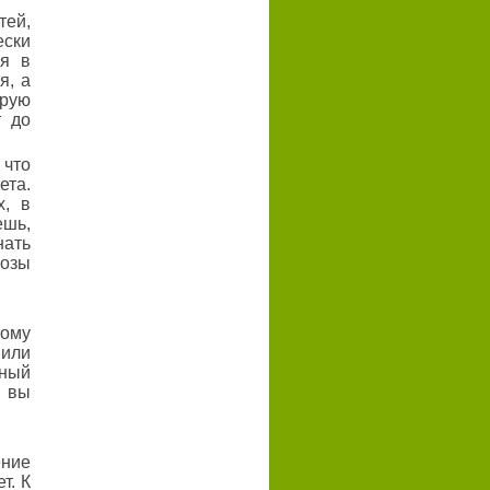
тей,
ески
ня в
я, а
орую
т до
 что
ета.
х, в
шь,
нать
озы
тому
 или
ьный
о вы
ение
т. К