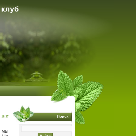
 клуб
Поиск
18:37
и мы