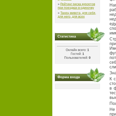
»
Рейтинг риска курортов
На
при поездках в одиночку
ра
»
Танец живота, для себя,
не
для него, для всех
нед
ед
сп
им
Статистика
Ст
пр
Им
Онлайн всего:
1
фу
Гостей:
1
пот
Пользователей:
0
се
сли
Зн
Форма входа
К 
сто
в 
те
вын
По
Не
при