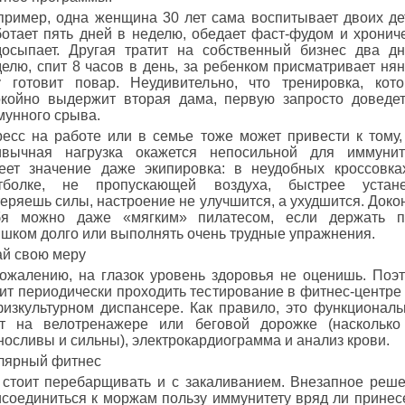
пример, одна женщина 30 лет сама воспитывает двоих де
ботает пять дней в неделю, обедает фаст-фудом и хронич
досыпает. Другая тратит на собственный бизнес два д
елю, спит 8 часов в день, за ребенком присматривает нян
у готовит повар. Неудивительно, что тренировка, кот
окойно выдержит вторая дама, первую запросто доведе
мунного срыва.
ресс на работе или в семье тоже может привести к тому,
ивычная нагрузка окажется непосильной для иммунит
еет значение даже экипировка: в неудобных кроссовка
тболке, не пропускающей воздуха, быстрее устане
еряешь силы, настроение не улучшится, а ухудшится. Доко
бя можно даже «мягким» пилатесом, если держать п
шком долго или выполнять очень трудные упражнения.
ай свою меру
сожалению, на глазок уровень здоровья не оценишь. Поэ
ит периодически проходить тестирование в фитнес-центре
физкультурном диспансере. Как правило, это функционал
ст на велотренажере или беговой дорожке (наскольк
осливы и сильны), электрокардиограмма и анализ крови.
лярный фитнес
 стоит перебарщивать и с закаливанием. Внезапное реш
соединиться к моржам пользу иммунитету вряд ли принесе