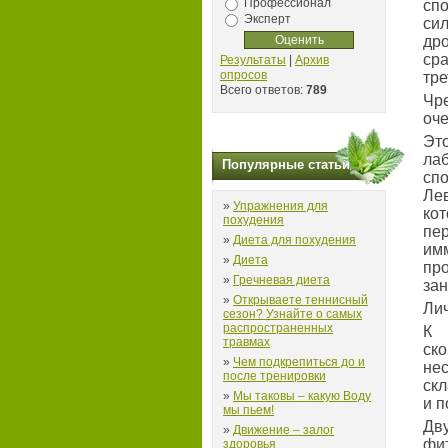
Профессионал
сп
Эксперт
сил
дро
сра
Результаты
|
Архив
опросов
тре
Всего ответов:
789
Чре
оче
Эт
ла
Популярные статьи
сп
Ле
»
Упражнения для
ко
похудения
пе
»
Диета для похудения
им
»
Диета
пр
»
Гречневая диета
зан
»
Открываете теннисный
Ли
сезон? Узнайте о самых
распространенных
К 
травмах
ск
»
Чем подкрепиться до и
не
после тренировки
скл
»
Мы таковы – какую Воду
и 
мы пьем!
Дв
»
Движение – залог
фи
здоровья