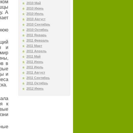
шком
2010 Май
ышцы
2010 Июнь
у. А
2010 Июль
пает
2010 Август
2010 Сентябрь
днюю
2010 Октябрь
2011 Январь
2011 Февраль
щий
2011 Март
ы и
2011 Апрель
мир
2011 Май
ины,
2011 Июнь
ов в
2011 Июль
рые
2011 Август
ды и
2011 Сентябрь
еса
2011 Октябрь
ска.
2012 Июнь
ала
ся к
овые
изни
зные