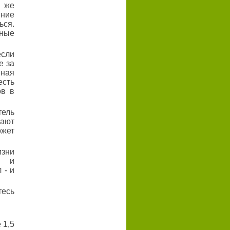
у же
ение
ься.
шные
если
е за
нная
есть
ов в
тель
вают
ожет
зни
и и
 - и
есь
 1,5