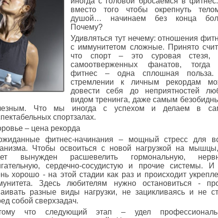
иногда с головой бросаемся в фитнес
вместо того чтобы окрепнуть тело
душой… начинаем без конца боле
Почему?
Удивляться тут нечему: отношения фит
с иммунитетом сложные. Принято счит
что спорт – это суровая стезя, 
самоотверженных фанатов, тогда 
фитнес – одна сплошная польза.
стремлении к личным рекордам мо
довести себя до неприятностей лю
видом тренинга, даже самым безобидн
лезным. Что мы иногда с успехом и делаем в са
пектабельных спортзалах.
ровье – цена рекорда
ожиданные фитнес-начинания – мощный стресс для в
ганизма. Чтобы освоиться с новой нагрузкой на мышцы
дет вынужден расшевелить гормональную, нервн
игательную, сердечно-сосудистую и прочие системы. И
нь хорошо - на этой стадии как раз и происходит укрепл
мунитета. Здесь любителям нужно остановиться - пр
ваивать разные виды нагрузки, не зацикливаясь и не с
ед собой сверхзадач.
тому что следующий этап – удел профессиональ