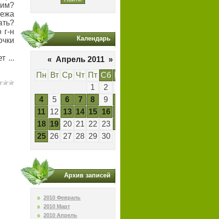
дим?
лежа
ать?
 г-н
Календарь
очки
чет
...
«
Апрель 2011
»
Пн
Вт
Ср
Чт
Пт
Сб
Вс
1
2
3
4
5
6
7
8
9
10
11
12
13
14
15
16
17
18
19
20
21
22
23
24
25
26
27
28
29
30
Архив записей
2010 Февраль
2010 Март
2010 Апрель