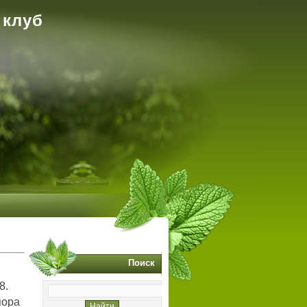
 клуб
Поиск
8.
пора