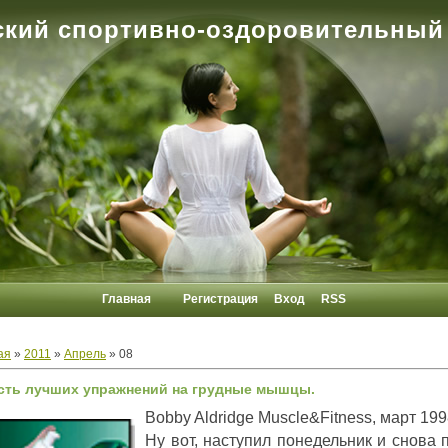
кий спортивно-оздоровительный
Главная
Регистрация
Вход
RSS
ая
»
2011
»
Апрель
»
08
ть лучших упражнений на грудные мышцы.
Bobby Aldridge Muscle&Fitness, март 199
Ну вот, наступил понедельник и снова 