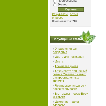
Профессионал
Эксперт
Результаты
|
Архив
опросов
Всего ответов:
789
Популярные статьи
»
Упражнения для
похудения
»
Диета для похудения
»
Диета
»
Гречневая диета
»
Открываете теннисный
сезон? Узнайте о самых
распространенных
травмах
»
Чем подкрепиться до и
после тренировки
»
Мы таковы – какую Воду
мы пьем!
»
Движение – залог
здоровья