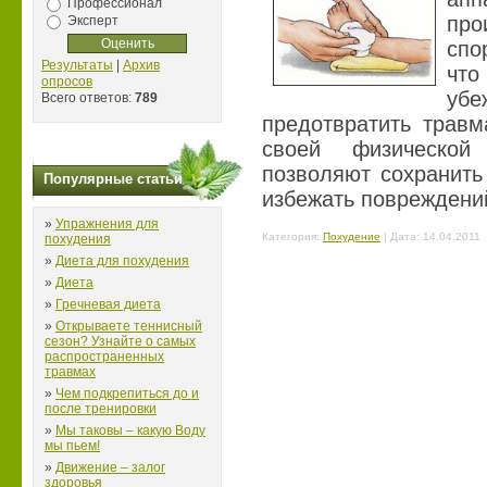
Профессионал
пр
Эксперт
спо
Результаты
|
Архив
что
опросов
убе
Всего ответов:
789
предотвратить трав
своей физической
позволяют сохранить
Популярные статьи
избежать повреждени
»
Упражнения для
Категория:
Похудение
| Дата:
14.04.2011
похудения
»
Диета для похудения
»
Диета
»
Гречневая диета
»
Открываете теннисный
сезон? Узнайте о самых
распространенных
травмах
»
Чем подкрепиться до и
после тренировки
»
Мы таковы – какую Воду
мы пьем!
»
Движение – залог
здоровья