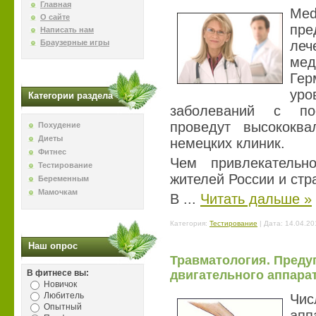
Главная
Me
О сайте
пр
Написать нам
Браузерные игры
ле
мед
Гер
ур
Категории раздела
заболеваний с по
проведут высококва
Похудение
Диеты
немецких клиник.
Фитнес
Чем привлекатель
Тестирование
жителей России и стр
Беременным
Мамочкам
В
...
Читать дальше »
Категория:
Тестирование
| Дата:
14.04.20
Наш опрос
Травматология. Преду
В фитнесе вы:
двигательного аппарат
Новичок
Любитель
Чис
Опытный
апп