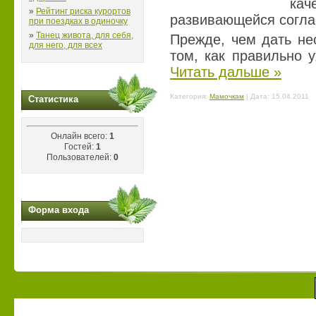
ка
»
Рейтинг риска курортов
развивающейся согла
при поездках в одиночку
»
Танец живота, для себя,
Прежде, чем дать не
для него, для всех
том, как правильно 
Читать дальше »
Категория:
Мамочкам
| Дата:
15.04.2011
Статистика
Онлайн всего:
1
Гостей:
1
Пользователей:
0
Форма входа