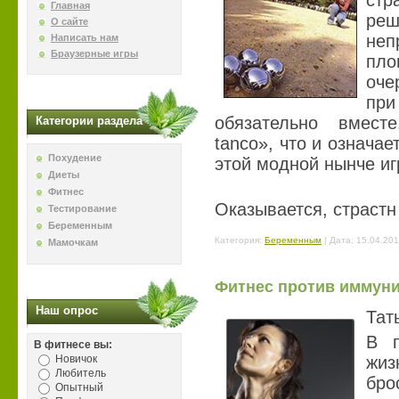
стр
Главная
реш
О сайте
не
Написать нам
Браузерные игры
пл
оче
пр
обязательно вмест
Категории раздела
tanco», что и означае
Похудение
этой модной нынче иг
Диеты
Фитнес
Оказывается, страст
Тестирование
Беременным
Категория:
Беременным
| Дата:
15.04.201
Мамочкам
Фитнес против иммуни
Наш опрос
Тат
В п
В фитнесе вы:
Новичок
жи
Любитель
бро
Опытный