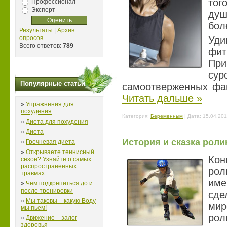
тог
Профессионал
Эксперт
ду
бол
Результаты
|
Архив
опросов
Уди
Всего ответов:
789
фит
При
су
Популярные статьи
самоотверженных фан
Читать дальше »
»
Упражнения для
похудения
Категория:
Беременным
| Дата:
15.04.201
»
Диета для похудения
»
Диета
История и сказка роли
»
Гречневая диета
»
Открываете теннисный
Кон
сезон? Узнайте о самых
распространенных
ро
травмах
име
»
Чем подкрепиться до и
после тренировки
сде
»
Мы таковы – какую Воду
мир
мы пьем!
рол
»
Движение – залог
здоровья