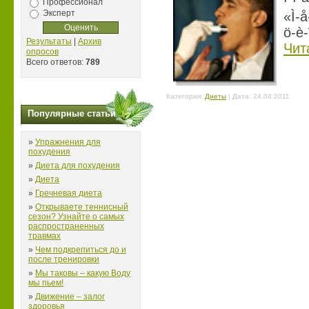
Профессионал
Эксперт
«Ì-å
ö-è-
Результаты
|
Архив
Чит
опросов
Всего ответов:
789
Категория:
Диеты
| Дата:
24.04.2011
Популярные статьи
»
Упражнения для
похудения
»
Диета для похудения
»
Диета
»
Гречневая диета
»
Открываете теннисный
сезон? Узнайте о самых
распространенных
травмах
»
Чем подкрепиться до и
после тренировки
»
Мы таковы – какую Воду
мы пьем!
»
Движение – залог
здоровья