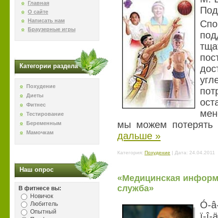
Главная
Под
О сайте
Написать нам
Сп
Браузерные игры
по
тщ
пос
Категории раздела
дос
угл
Похудение
по
Диеты
ост
Фитнес
мен
Тестирование
мы можем потерять 
Беременным
Мамочкам
дальше »
Категория:
Похудение
| Дата:
24.04.2011
Наш опрос
«Медицинская информ
служба»
В фитнесе вы:
Новичок
Ó-â-
Любитель
Опытный
ï-î-