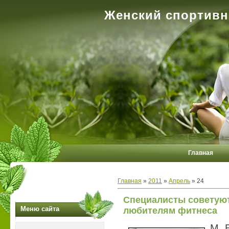
Женский спортивн
Главная
Главная
»
2011
»
Апрель
»
24
Специалисты советуют
Меню сайта
любителям фитнеса
М. 