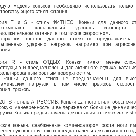
ждую модель коньков необходимо использовать только
тветствующего стиля катания:
рия T и S - стиль ФИТНЕС. Коньки для данного ст
еспечивают повышенный уровень комфорта 
должительном катании, в том числе скоростном.
нструкция коньков данного стиля не предназначена
вышенных ударных нагрузок, например при агрессив
ании.
рия R - стиль ОТДЫХ. Коньки имеют менее слож
нструкцию и предназначены для активного отдыха, катани
фальтированным ровным поверхностям.
 коньки данного стиля не предназначены для высо
намических нагрузок, в том числе прыжков, скорост
ания, трюков.
2UFS - стиль АГРЕССИВ. Коньки данного стиля обеспечи
сокую маневренность и выдерживают большие динамиче
рузки. Коньки предназначены для катания в стилях vert и stre
тские коньки, снабженные компенсатором роста ноги и
легченную конструкцию и предназначены для активного от