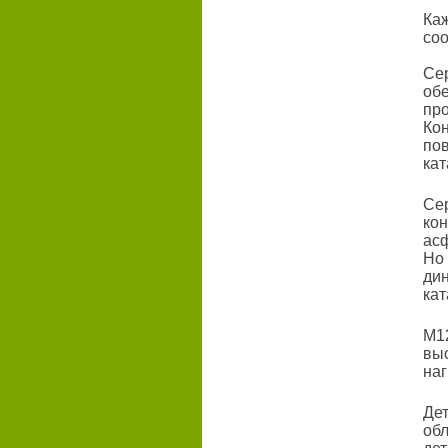
Ка
соо
Се
об
про
Ко
по
кат
Се
ко
ас
Но
ди
кат
M1
вы
наг
Де
об