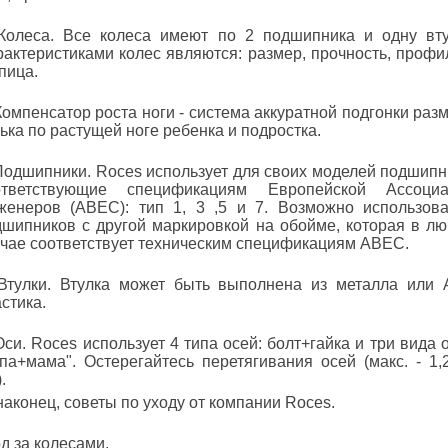
 Колеса. Все колеса имеют по 2 подшипника и одну вту
актеристиками колес являются: размер, прочность, профи
пица.
Компенсатор роста ноги - система аккуратной подгонки раз
ька по растущей ноге ребенка и подростка.
Подшипники. Roces использует для своих моделей подшипн
ответствующие спецификациям Европейской Ассоциа
женеров (ABEC): тип 1, 3 ,5 и 7. Возможно использов
дшипников с другой маркировкой на обойме, которая в л
учае соответствует техническим спецификациям ABEC.
 Втулки. Втулка может быть выполнена из металла или
стика.
Оси. Roces использует 4 типа осей: болт+гайка и три вида 
па+мама". Остерегайтесь перетягивания осей (макс. - 1,2
.
наконец, советы по уходу от компании Roces.
д за колесами.