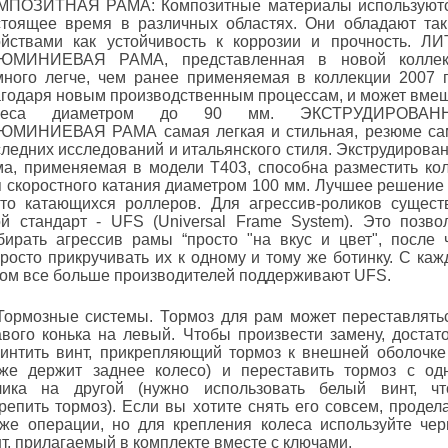
МПОЗИТНАЯ РАМА: Композитные материалы используют
стоящее время в различных областях. Они обладают та
ойствами как устойчивость к коррозии и прочность. Л
ЮМИНИЕВАЯ РАМА, представленная в новой коллек
много легче, чем ранее применяемая в коллекции 2007 
агодаря новым производственным процессам, и может вме
леса диаметром до 90 мм. ЭКСТРУДИРОВАН
ЮМИНИЕВАЯ РАМА самая легкая и стильная, резюме с
ледних исследований и итальянского стиля. Экструдирова
ма, применяемая в модели T403, способна разместить ко
я скоростного катания диаметром 100 мм. Лучшее решение
сто катающихся роллеров. Для агрессив-роликов сущест
ой стандарт - UFS (Universal Frame System). Это позво
бирать агрессив рамы “просто "на вкус и цвет", после 
росто прикручивать их к одному и тому же ботинку. С ка
дом все больше производителей поддерживают UFS.
 Тормозные системы. Тормоз для рам может переставлять
авого конька на левый. Чтобы произвести замену, достат
винтить винт, прикрепляющий тормоз к внешней оболочке
кже держит заднее колесо) и переставить тормоз с од
лика на другой (нужно использовать белый винт, ч
репить тормоз). Если вы хотите снять его совсем, продел
 же операции, но для крепления колеса используйте че
т, прилагаемый в комплекте вместе с ключами.