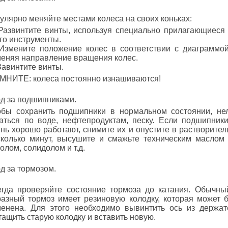
улярно меняйте местами колеса на своих коньках:
 Развинтите винты, используя специально прилагающиеся
го инструменты.
 Измените положение колес в соответствии с диаграммо
меняя направление вращения колес.
Завинтите винты.
МНИТЕ: колеса постоянно изнашиваются!
д за подшипниками.
обы сохранить подшипники в нормальном состоянии, не
таться по воде, нефтепродуктам, песку. Если подшипник
нь хорошо работают, снимите их и опустите в растворител
сколько минут, высушите и смажьте техническим маслом
олом, солидолом и т.д.
д за тормозом.
егда проверяйте состояние тормоза до катания. Обычны
разный тормоз имеет резиновую колодку, которая может 
менена. Для этого необходимо вывинтить ось из держат
ащить старую колодку и вставить новую.