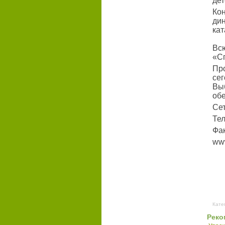
де
Ко
ди
кат
Вс
«С
Пр
сег
Вы
обе
Се
Тел
Фак
www
Кате
Реко