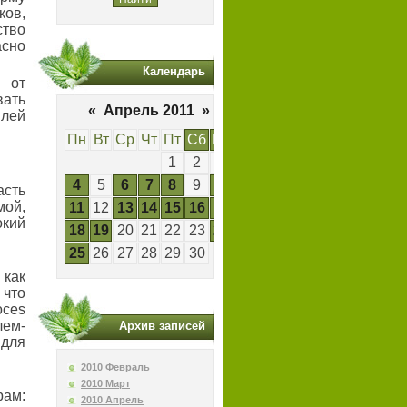
ков,
тво
сно
Календарь
в от
вать
«
Апрель 2011
»
илей
Пн
Вт
Ср
Чт
Пт
Сб
Вс
1
2
3
4
5
6
7
8
9
10
сть
мой,
11
12
13
14
15
16
17
окий
18
19
20
21
22
23
24
25
26
27
28
29
30
 как
 что
oces
лем-
Архив записей
 для
2010 Февраль
2010 Март
рам:
2010 Апрель