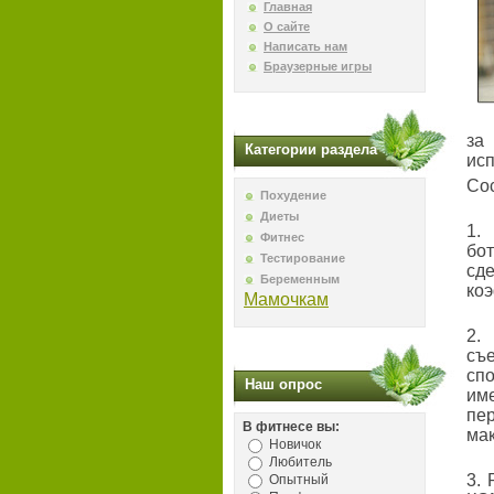
Главная
О сайте
Написать нам
Браузерные игры
за
Категории раздела
исп
Сос
Похудение
Диеты
1.
Фитнес
бот
Тестирование
сд
Беременным
ко
Мамочкам
2.
съ
спо
Наш опрос
им
пе
В фитнесе вы:
мак
Новичок
Любитель
3.
Опытный