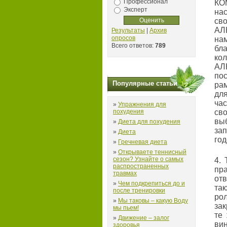
Профессионал
КО
Эксперт
на
св
АЛ
Результаты
|
Архив
опросов
на
Всего ответов:
789
бл
ко
АЛ
пос
Популярные статьи
ра
дл
ча
»
Упражнения для
похудения
св
вы
»
Диета для похудения
зап
»
Диета
го
»
Гречневая диета
»
Открываете теннисный
сезон? Узнайте о самых
4.
распространенных
пр
травмах
от
»
Чем подкрепиться до и
та
после тренировки
ро
»
Мы таковы – какую Воду
зак
мы пьем!
те
»
Движение – залог
вин
здоровья