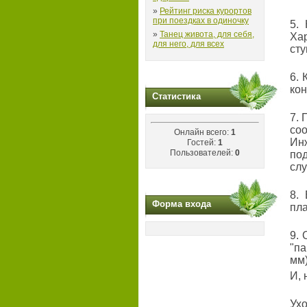
»
Рейтинг риска курортов
при поездках в одиночку
5.
»
Танец живота, для себя,
Хар
для него, для всех
сту
6. 
кон
Статистика
7. 
со
Онлайн всего:
1
Ин
Гостей:
1
Пользователей:
0
по
сл
8.
Форма входа
пла
9. 
"па
мм)
И, 
Ухо