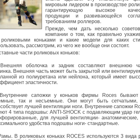
мировым лидером в производстве роли
гарантирующую высокое качес
продукции и развивающейся согла
требованиям роллеров.
Прежде, чем дать несколько совето
компании о том, как правильно ухажи
 роликовыми коньками и какие модели для каких ст
ользовать, рассмотрим, из чего же вообще они состоят.
тавные части роликовых коньков:
 Внешняя оболочка и задник составляют внешнюю ча
инка. Внешняя часть может быть закрытой или вентилируе
еланной из полиуретана или нейлона, который имеет выс
эффициент эластичности.
 Внутренние сапожки у коньков фирмы Roces бывают
емные, так и несъемные. Они могут быть сетчатыми,
собствует лучшей вентиляции ноги. Внутренние сапожки R
еют 4 типа подошвы: ANTI-SHOCK с подавляющим удар ге
рфорированные, для лучшей вентиляции- анатомические,
симального удобства подошвы ноги- стандартные.
 Рамы. В роликовых коньках ROCES используются 3 вида 