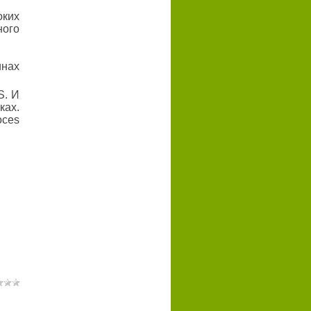
ких
ного
инах
S. И
ках.
ces