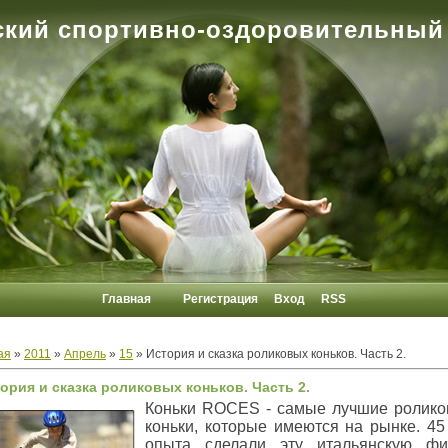
кий спортивно-оздоровительный
Главная
Регистрация
Вход
RSS
ая
»
2011
»
Апрель
»
15
» История и сказка роликовых коньков. Часть 2.
ория и сказка роликовых коньков. Часть 2.
Коньки ROCES - самые лучшие ролик
коньки, которые имеются на рынке. 45
опыта сделали эту итальянскую фи