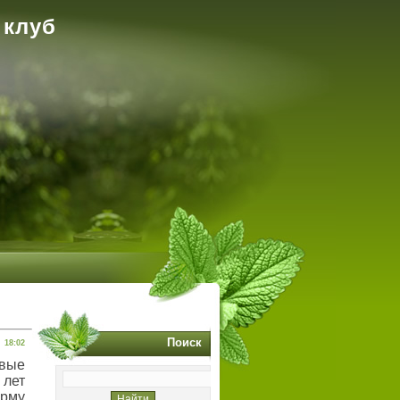
 клуб
Поиск
18:02
овые
 лет
рму