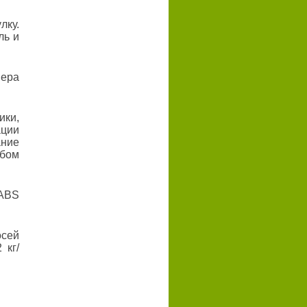
лку.
ль и
мера
ики,
ции
ание
юбом
 ABS
осей
 кг/