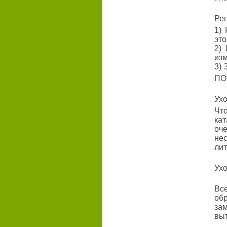
Рег
1)
это
2)
из
3) 
ПО
Ухо
Чт
ка
оче
не
лит
Ухо
Вс
об
за
выт