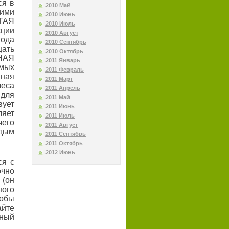
ся в
2010 Май
кими
2010 Июнь
ИТАЯ
2010 Июль
ции
2010 Август
года
2010 Сентябрь
щать
2010 Октябрь
НАЯ
2011 Январь
амых
2011 Февраль
нная
2011 Март
леса
2011 Апрель
 для
2011 Май
вует
2011 Июнь
ляет
2011 Июль
чего
2011 Август
ждым
2011 Сентябрь
2011 Октябрь
2012 Июнь
ся с
очно
 (он
ного
тобы
айте
рный