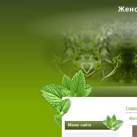
Женс
Главн
Ист
Меню сайта