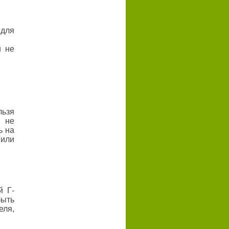
 для
й не
льзя
и не
ь на
 или
й Г-
быть
еля,