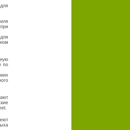
 для
иля
при
 для
ном
ную
я по
ких
ного
вают
ские
et.
меют
дыха