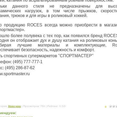
тей, катания по асфальтированным ровным поверхностям.
ньки данного стиля не предназначены для высо
намических нагрузок, в том числе прыжков, скорост
ания, трюков и для игры в роликовый хоккей.
ю продукцию ROCES всегда можно приобрести в магаз
портмастер».
ошло более полувека с тех пор, как появился бренд ROCE
одня он отображает дух и душу катания на роликовых конь
бирая лучшие материалы и комплектующие, Ro
спечивает безопасность, надежность и комфорт.
ть спортивных супермаркетов "СПОРТМАСТЕР"
ефон: (495) 777-777-1
с: (495) 286-87-62
.sportmaster.ru
гория
:
Мамочкам
|
Просмотров
: 764 |
Рейтинг
:
0.0
/
0
мендуем: