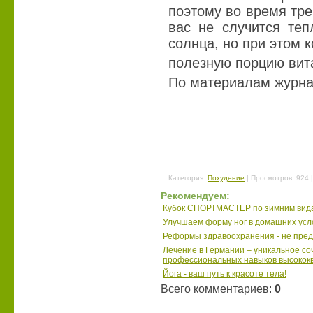
поэтому во время тре
вас не случится теп
солнца, но при этом 
полезную порцию вит
По материалам журна
Категория
:
Похудение
|
Просмотров
: 924 
Рекомендуем:
Кубок СПОРТМАСТЕР по зимним вида
Улучшаем форму ног в домашних усл
Реформы здравоохранения - не пре
Лечение в Германии – уникальное с
профессиональных навыков высокок
Йога - ваш путь к красоте тела!
Всего комментариев
:
0