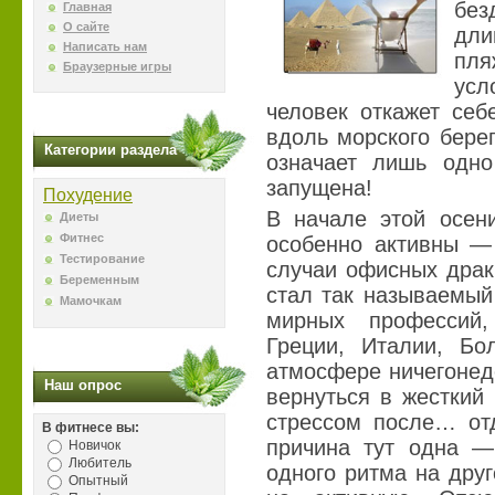
бе
Главная
О сайте
дли
Написать нам
пл
Браузерные игры
усл
человек откажет себ
вдоль морского берег
Категории раздела
означает лишь одн
запущена!
Похудение
В начале этой осени
Диеты
Фитнес
особенно активны —
Тестирование
случаи офисных драк
Беременным
стал так называемый
Мамочкам
мирных профессий
Греции, Италии, Бо
атмосфере ничегонед
Наш опрос
вернуться в жесткий
стрессом после… отд
В фитнесе вы:
причина тут одна —
Новичок
Любитель
одного ритма на дру
Опытный