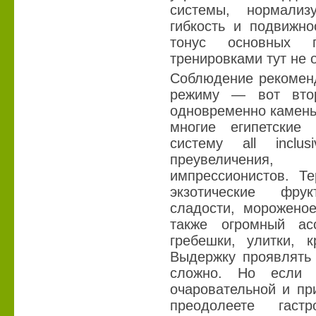
системы, нормализ
гибкость и подвижно
тонус основных
тренировками тут не 
Соблюдение рекоменд
режиму — вот вто
одновременно камень 
многие египетские
систему аll inclu
преувеличения
импрессионистов. Т
экзотические фру
сладости, морожено
также огромный ас
гребешки, улитки, к
Выдержку проявлять 
сложно. Но если 
очаровательной и пр
преодолеете гаст