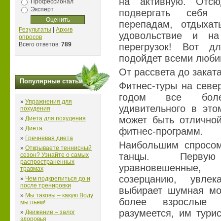
на активную. Отс
Профессионал
Эксперт
подвергать себя 
перепадам, отдыха
Результаты
|
Архив
удовольствие и н
опросов
Всего ответов:
789
перегрузок! Вот д
подойдет всеми люби
От рассвета до закат
Популярные статьи
Фитнес-туры на севе
годом все боле
»
Упражнения для
удивительного в это
похудения
может быть отлично
»
Диета для похудения
»
Диета
фитнес-программ.
»
Гречневая диета
Наибольшим спросом
»
Открываете теннисный
танцы. Перву
сезон? Узнайте о самых
распространенных
уравновешенные,
травмах
созерцанию, увле
»
Чем подкрепиться до и
после тренировки
выбирает шумная мо
»
Мы таковы – какую Воду
более взрослые 
мы пьем!
разумеется, им тури
»
Движение – залог
здоровья