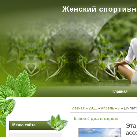
Женский спортивн
Главная
Главная
»
2011
»
Апрель
»
7
» Египет:
Египет: два в одном
Эт
Меню сайта
ас