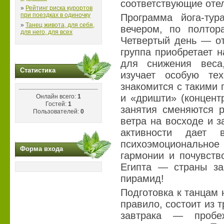
соответствующие отел
»
Рейтинг риска курортов
при поездках в одиночку
Программа йога-тур
»
Танец живота, для себя,
вечером, по полтор
для него, для всех
Четвертый день — от
группа приобретает 
для снижения веса,
Статистика
изучает особую тех
знакомится с такими 
и «дришти» (концент
Онлайн всего:
1
Гостей:
1
занятия сменяются р
Пользователей:
0
ветра на восходе и 
активности дает в
психоэмоциональное 
Форма входа
гармонии и почувств
Египта — страны за
пирамид!
Подготовка к танцам н
правило, состоит из т
завтрака — пробе