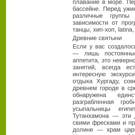
плавание в море. Пе
бассейне. Перед ужи
различные групп
зависимости от прог
танцы, хип-хоп, latina,
Древние святыни
Если у вас создалос
— лишь постоянны
аппетита, это неверн
занятий, всегда ес
интересную экскурс
отдыха Хургаду, со
древнем городе в ср
обнаружена еди
разграбленная гро
усыпальницы егип
Тутанхамона — эти 
свими фресками и пр
долине — храм цари