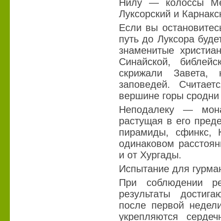
Нилу — колоссы Ме
Луксорский и Карнакс
Если вы остановитес
путь до Луксора буде
знаменитые христиан
Синайской, библей
скрижали Завета,
заповедей. Считает
вершине горы сродни
Неподалеку — мон
растущая в его пред
пирамиды, сфинкс, 
одинаковом расстоян
и от Хургады.
Испытание для гурма
При соблюдении р
результаты достиг
после первой недели
укрепляются сердеч