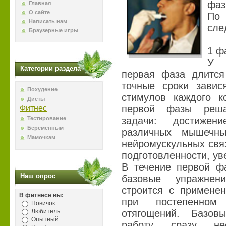
фаз
Главная
О сайте
По 
Написать нам
сле
Браузерные игры
1 ф
У 
Категории раздела
первая фаза длится
точные сроки завис
Похудение
стимулов каждого ко
Диеты
первой фазы реша
Фитнес
Тестирование
задачи: достижен
Беременным
различных мышечны
Мамочкам
нейромускульных свя
подготовленности, у
В течение первой ф
Наш опрос
базовые упражнен
строится с применен
В фитнесе вы:
при постепенном 
Новичок
Любитель
отягощений. Базо
Опытный
работу сразу не