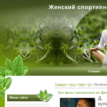
Женский спортивн
Главная
Главная
»
2011
»
Май
»
25
» Три фазы
Три фазы тренировок по Дж
Д.
Меню сайта
кул