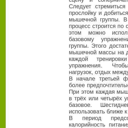
Следует стремиться
прослойку и добитьс
мышечной группы. В
процесс строится по 
этом можно испол
базовому упражне
группы. Этого доста
мышечной массы на д
каждой тренировк
упражнения. Чтоб
нагрузок, отдых межд
В начале третьей ф
более предпочтитель
При этом каждая мыш
в трёх или четырёх у
базовое. Шестидн
использовать ближе к
В период предсор
калорийность питан