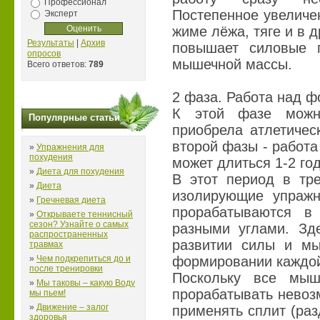
Профессионал
Постепенное увеличе
Эксперт
жиме лёжа, тяге и в 
Результаты
|
Архив
повышает силовые п
опросов
мышечной массы.
Всего ответов:
789
2 фаза. Работа над ф
К этой фазе можно
Популярные статьи
приобрела атлетичес
второй фазы - работ
»
Упражнения для
похудения
может длиться 1-2 год
»
Диета для похудения
В этот период в тре
»
Диета
изолирующие упраж
»
Гречневая диета
прорабатываются в
»
Открываете теннисный
сезон? Узнайте о самых
разными углами. Зд
распространенных
развитии силы и мы
травмах
»
Чем подкрепиться до и
формировании каждой
после тренировки
Поскольку все мы
»
Мы таковы – какую Воду
прорабатывать невоз
мы пьем!
»
Движение – залог
применять сплит (раз
здоровья