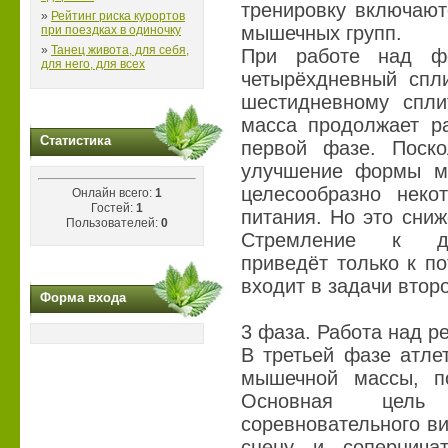
тренировку включают
»
Рейтинг риска курортов
мышечных групп.
при поездках в одиночку
»
Танец живота, для себя,
При работе над фо
для него, для всех
четырёхдневный спли
шестидневному спли
масса продолжает ра
Статистика
первой фазе. Поско
улучшение формы м
целесообразно неко
Онлайн всего:
1
Гостей:
1
питания. Но это сни
Пользователей:
0
Стремление к дос
приведёт только к п
входит в задачи втор
Форма входа
3 фаза. Работа над р
В третьей фазе атле
мышечной массы, п
Основная цель
соревновательного в
сцену и сопернича