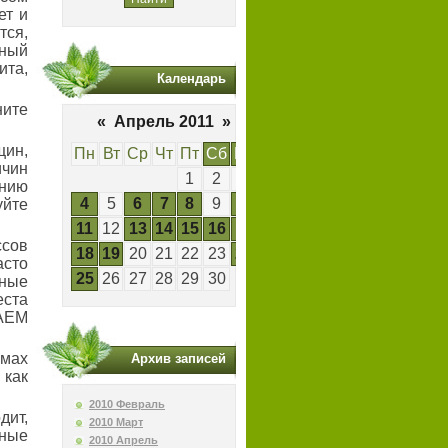
ет и
тся,
ный
ита,
Календарь
ните
«
Апрель 2011
»
ин,
Пн
Вт
Ср
Чт
Пт
Сб
Вс
чин
1
2
3
ению
4
5
6
7
8
9
10
йте
11
12
13
14
15
16
17
сов
18
19
20
21
22
23
24
асто
25
26
27
28
29
30
ьные
еста
ВАЕМ
мах
Архив записей
как
2010 Февраль
дит,
2010 Март
нные
2010 Апрель