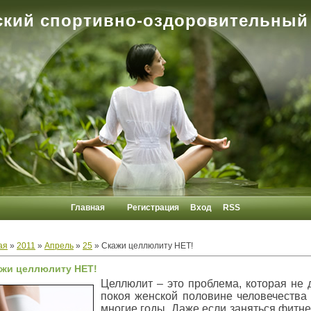
кий спортивно-оздоровительный
Главная
Регистрация
Вход
RSS
ая
»
2011
»
Апрель
»
25
» Скажи целлюлиту НЕТ!
жи целлюлиту НЕТ!
Целлюлит – это проблема, которая не 
покоя женской половине человечества
многие годы. Даже если заняться фитн