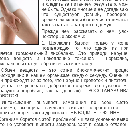
и следить за питанием результата мож
не быть. Однако многие и не догадываю
что существует давний, проверен
време нем метод избавления от целлюл
так сказать «санаторий на дому».
Прежде чем рассказать о нем, уяс
некоторые аксиомы:
1. Целлюлит бывает только у женщ
подтверждая то, что одной из при
ляется гормональный дисбаланс. Это приводи наруш
мена веществ и накоплению токсинов – нормализу
мональный статус, обратитесь к гинекологу.
 Обмен веществ – это сотни биохимических процес
оисходящих в нашем организме каждую секунду. Очень ч
и происходят из-за того, что нарушен кровоток и питател
щества не успевают добраться вовремя до нужного м
бразуются «пробки», как на дорогах) – ВОССТАНАВЛИ
ОВОТОК!
 Интоксикация вызывает изменения во всех систе
ганизма, женщина начинает сильно поправляться – 
вориться «прет, как на дрожжах» - ВЫВОДИТЕ ТОКСИНЫ!
Организм борется с этой проблемой - шлаки усиленно выво
что не успевает вывести замуровывает в самые отдале