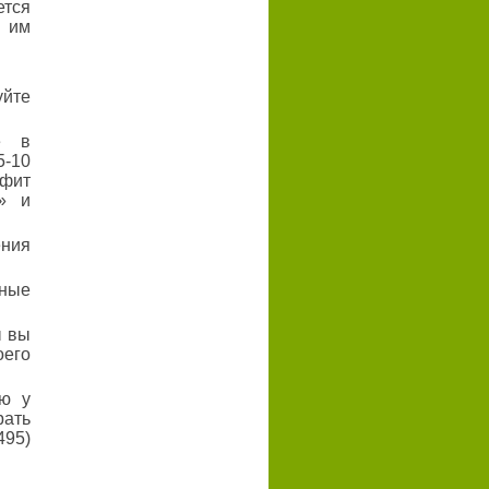
ется
 им
уйте
е в
5-10
офит
» и
ения
ные
ы вы
оего
ю у
рать
495)