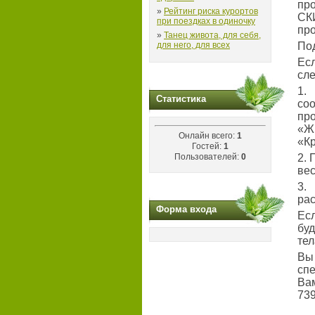
пр
»
Рейтинг риска курортов
СК
при поездках в одиночку
про
»
Танец живота, для себя,
для него, для всех
По
Есл
сл
1.
Статистика
соо
пр
«Ж
Онлайн всего:
1
«К
Гостей:
1
Пользователей:
0
2.
вес
3.
ра
Форма входа
Есл
бу
тел
Вы
сп
Ва
739