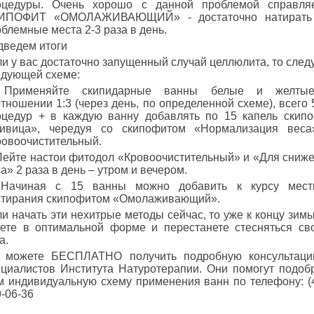
оцедуры. Очень хорошо с данной проблемой справля
ИПОФИТ «ОМОЛАЖИВАЮЩИЙ» - достаточно натирать
блемные места 2-3 раза в день.
дведем итоги
и у вас достаточно запущенный случай целлюлита, то след
едующей схеме:
 Применяйте скипидарные ванны белые и желты
тношении 1:3 (через день, по определенной схеме), всего 
оцедур + в каждую ванну добавлять по 15 капель скип
ивица», чередуя со скипофитом «Нормализация веса
ровоочистительный.
 Пейте настои фитодол «Кровоочистительный» и «Для сниж
а» 2 раза в день – утром и вечером.
 Начиная с 15 ванны можно добавить к курсу мест
стирания скипофитом «Омолаживающий».
и начать эти нехитрые методы сейчас, то уже к концу зим
дете в оптимальной форме и перестанете стесняться св
а.
 можете БЕСПЛАТНО получить подробную консультаци
ециалистов Института Натуротерапии. Они помогут подоб
м индивидуальную схему применения ванн по телефону: (
-06-36