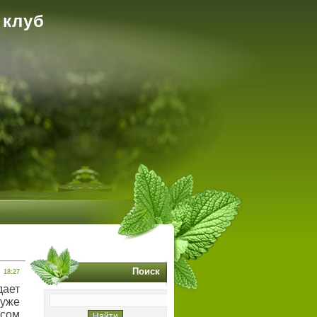
 клуб
Поиск
18:27
дает
 уже
есом