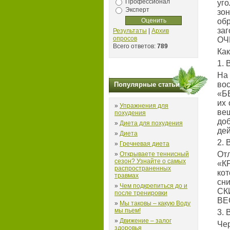
Профессионал
уг
Эксперт
зо
об
за
Результаты
|
Архив
опросов
ОЧ
Всего ответов:
789
Как
1. 
На
во
Популярные статьи
«Б
их 
»
Упражнения для
ве
похудения
до
»
Диета для похудения
дей
»
Диета
2. 
»
Гречневая диета
О
»
Открываете теннисный
сезон? Узнайте о самых
«К
распространенных
ко
травмах
сн
»
Чем подкрепиться до и
СК
после тренировки
ВЕ
»
Мы таковы – какую Воду
мы пьем!
3. 
»
Движение – залог
Че
здоровья