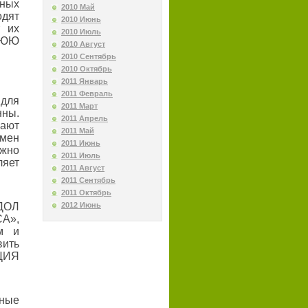
тных
2010 Май
одят
2010 Июнь
т их
2010 Июль
НЮЮ
2010 Август
2010 Сентябрь
2010 Октябрь
2011 Январь
2011 Февраль
для
2011 Март
нны.
2011 Апрель
щают
2011 Май
бмен
2011 Июнь
ожно
2011 Июль
ляет
2011 Август
2011 Сентябрь
2011 Октябрь
ОЛ
2012 Июнь
А»,
м и
вить
ЦИЯ
ные