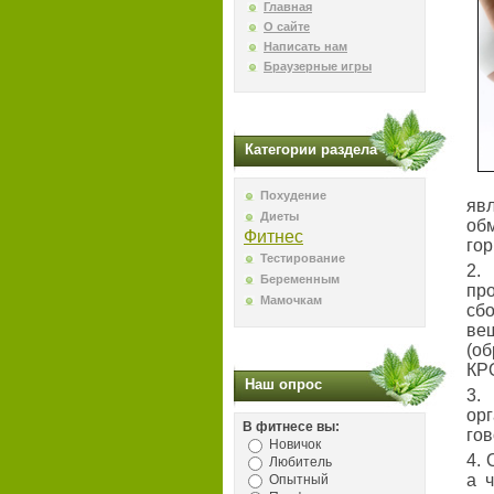
Главная
О сайте
Написать нам
Браузерные игры
Категории раздела
Похудение
яв
Диеты
об
Фитнес
гор
Тестирование
2.
Беременным
пр
Мамочкам
сбо
ве
(о
КР
Наш опрос
3.
ор
В фитнесе вы:
го
Новичок
4. 
Любитель
а 
Опытный