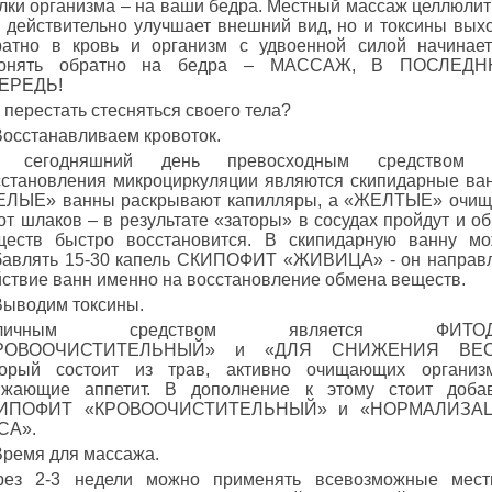
олки организма – на ваши бедра. Местный массаж целлюли
н действительно улучшает внешний вид, но и токсины вых
ратно в кровь и организм с удвоенной силой начинае
гонять обратно на бедра – МАССАЖ, В ПОСЛЕД
ЕРЕДЬ!
 перестать стесняться своего тела?
Восстанавливаем кровоток.
 сегодняшний день превосходным средством 
сстановления микроциркуляции являются скипидарные ва
ЕЛЫЕ» ванны раскрывают капилляры, а «ЖЕЛТЫЕ» очи
от шлаков – в результате «заторы» в сосудах пройдут и о
ществ быстро восстановится. В скипидарную ванну м
бавлять 15-30 капель СКИПОФИТ «ЖИВИЦА» - он направ
ствие ванн именно на восстановление обмена веществ.
Выводим токсины.
тличным средством является ФИТОД
РОВООЧИСТИТЕЛЬНЫЙ» и «ДЛЯ СНИЖЕНИЯ ВЕС
торый состоит из трав, активно очищающих организ
ижающие аппетит. В дополнение к этому стоит доба
ИПОФИТ «КРОВООЧИСТИТЕЛЬНЫЙ» и «НОРМАЛИЗА
СА».
Время для массажа.
рез 2-3 недели можно применять всевозможные мест