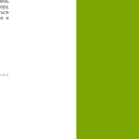
чень
ору,
ться
не и