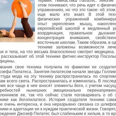
термин: гимнастика Пилатес. Многие
этом понимают, что речь идет о физиче
упражнениях, но что это такое- об этом
еще мало кто знает. В этой техн
физических упражнений комбинируе
опыт укрепления мышц, накоплен
европейской школой и медленный р
координация, правильное дыхани
концентрация внимания, свойствен
восточным школам. Таким образом, в о
технике заложены возможности леч
и и тела, на что весьма благосклонно смотрит медицина.
 рассказывает об этой технике фитнес-инструктор Посоль
дицины.
звание свое техника получила по фамилии ее создате
озефа Пилатеса. Занятия пилатесом начали звезды Голлив
оттуда мода на эту технику распространилась по спорти
ам всего света. Распространилась и изменилась. В после
емя все чаще в нее вносят элементы йоги, с учетом насу
требностей нынешних эмоционально перенапряжен
клонников ее, так что сейчас стали поговаривать о об 
хнике как йогопилатесе. История создателя техники сам
бе очень интересна, и она неразрывно связана со шлифо
ники и адаптации ее к нуждам практической жизни. Говорят,
рождения Джозеф Пилатес был слабеньким и хилым, в то в