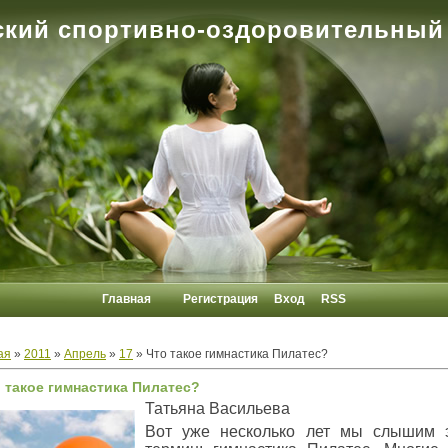
кий спортивно-оздоровительный
Главная
Регистрация
Вход
RSS
ая
»
2011
»
Апрель
»
17
» Что такое гимнастика Пилатес?
 такое гимнастика Пилатес?
Татьяна Васильева
Вот уже несколько лет мы слышим 