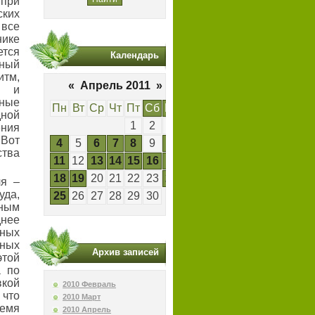
 при
ских
 все
ике
тся
Календарь
ный
итм,
«
Апрель 2011
»
е и
ные
Пн
Вт
Ср
Чт
Пт
Сб
Вс
дной
1
2
3
ения
 Вот
4
5
6
7
8
9
10
ства
11
12
13
14
15
16
17
18
19
20
21
22
23
24
ля –
уда,
25
26
27
28
29
30
вным
днее
щных
ных
Архив записей
этой
а по
вкой
2010 Февраль
 что
2010 Март
ремя
2010 Апрель