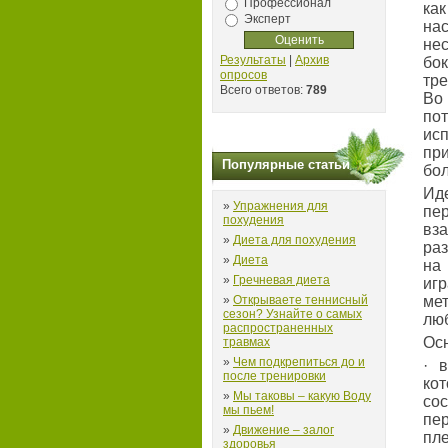
Профессионал
как
Эксперт
на
нес
Результаты
|
Архив
бо
опросов
тр
Всего ответов:
789
Во
по
ис
при
Популярные статьи
бо
Ид
»
Упражнения для
пер
похудения
вз
»
Диета для похудения
ра
»
Диета
на
»
Гречневая диета
иг
»
Открываете теннисный
ме
сезон? Узнайте о самых
люб
распространенных
Ос
травмах
»
Чем подкрепиться до и
· 
после тренировки
ко
»
Мы таковы – какую Воду
со
мы пьем!
пе
»
Движение – залог
пле
здоровья