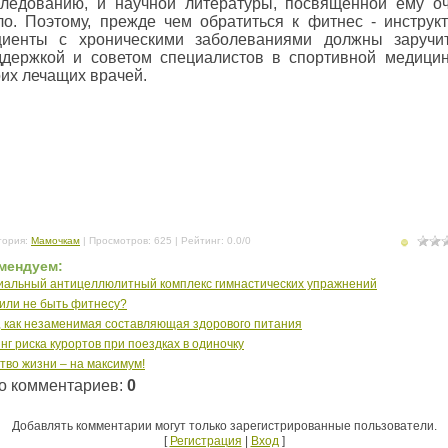
следованию, и научной литературы, посвященной ему о
ло. Поэтому, прежде чем обратиться к фитнес - инструкт
циенты с хроническими заболеваниями должны заручи
ддержкой и советом специалистов в спортивной медици
их лечащих врачей.
гория
:
Мамочкам
|
Просмотров
: 625 |
Рейтинг
:
0.0
/
0
мендуем:
иальный антицеллюлитный комплекс гимнастических упражнений
или не быть фитнесу?
 как незаменимая составляющая здорового питания
нг риска курортов при поездках в одиночку
тво жизни – на максимум!
о комментариев
:
0
Добавлять комментарии могут только зарегистрированные пользователи.
[
Регистрация
|
Вход
]