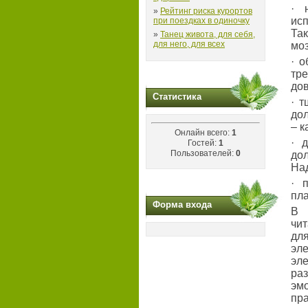
· 
»
Рейтинг риска курортов
исп
при поездках в одиночку
Та
»
Танец живота, для себя,
для него, для всех
моз
· о
тр
дов
Статистика
· 
до
– к
Онлайн всего:
1
· 
Гостей:
1
Пользователей:
0
до
На
· 
пла
Форма входа
В 
чит
дл
эл
эл
ра
эм
пр