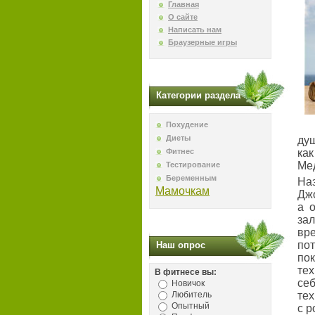
Главная
О сайте
Написать нам
Браузерные игры
Категории раздела
Похудение
Диеты
душ
Фитнес
как
Ме
Тестирование
Беременным
На
Мамочкам
Дж
а 
зал
вр
по
Наш опрос
по
те
В фитнесе вы:
се
Новичок
Любитель
тех
Опытный
с 