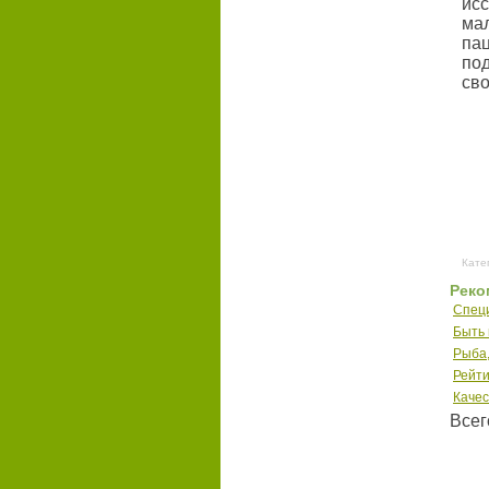
ис
ма
па
по
сво
Кате
Реко
Спец
Быть 
Рыба,
Рейти
Качес
Всег