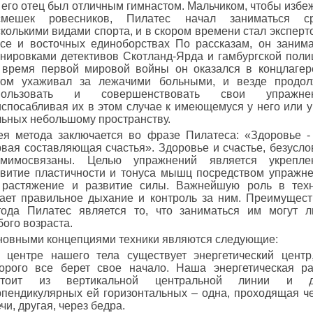
 его отец был отличным гимнастом. Мальчиком, чтобы избе
смешек ровесников, Пилатес начал заниматься ср
колькими видами спорта, и в скором времени стал эксперт
ксе и восточных единоборствах По рассказам, он заним
енировками детективов Скотланд-Ярда и гамбургской поли
 время первой мировой войны он оказался в концлагер
том ухаживал за лежачими больными, и везде продо
пользовать и совершенствовать свои упражнен
спосабливая их в этом случае к имеющемуся у него или у
льных небольшому пространству.
ея метода заключается во фразе Пилатеса: «Здоровье -
вая составляющая счастья». Здоровье и счастье, безусло
амимосвязаны. Целью упражнений является укреплен
звитие пластичности и тонуса мышц посредством упражн
 растяжение и развитие силы. Важнейшую роль в тех
рает правильное дыхание и контроль за ним. Преимущес
тода Пилатес является то, что заниматься им могут 
ого возраста.
новными концепциями техники являются следующие:
в центре нашего тела существует энергетический центр
торого все берет свое начало. Наша энергетическая р
стоит из вертикальной центральной линии и д
рпендикулярных ей горизонтальных – одна, проходящая ч
чи, другая, через бедра.