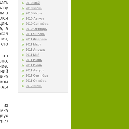
жать
2010 Май
азу
2010 Июнь
ом в
2010 Июль
ался
2010 Август
ции.
2010 Сентябрь
е, а
2010 Октябрь
лжал
2011 Январь
ия,
2011 Февраль
 его
2011 Март
2011 Апрель
2011 Май
 это
2011 Июнь
вно,
2011 Июль
ие,
2011 Август
ений
2011 Сентябрь
нике
2011 Октябрь
твом
2012 Июнь
люди
, из
амка
вух
ерез