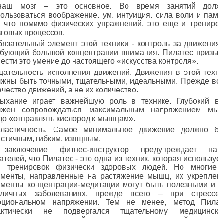
наш мозг – это основное. Во время занятий дол
ользоваться воображение, ум, интуиция, сила воли и пам
к что помимо физических упражнений, это еще и тренир
говых процессов.
бязательный элемент этой техники - контроль за движени
ебующий большой концентрации внимания. Пилатес приз
ести это умение до настоящего «искусства контроля».
тщательность исполнения движений. Движения в этой тех
лжны быть точными, тщательными, идеальными. Прежде в
ачество движений, а не их количество.
дыхание играет важнейшую роль в технике. Глубокий 
лжен сопровождаться максимальным напряжением мы
до «отправлять кислород к мышцам».
пластичность. Самое минимальное движение должно 
стичным, гибким, изящным.
заключение фитнес-инструктор предупреждает на
ателей, что Пилатес - это одна из техник, которая использу
я тренировок физически здоровых людей. Но многие
ементы, направленные на растяжение мышц, их укрепле
ементы концентрации-медитации могут быть полезными и
зличных заболеваниях, прежде всего – при стресс
оциональном напряжении. Тем не менее, метод Пила
актически не подвергался тщательному медицинск