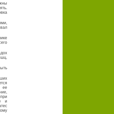
жны
ять.
овка
ями,
ывал
нике
сего
вдох
шц.
быть
ших
ется
 ее
ние,
 при
е и
тес
ому