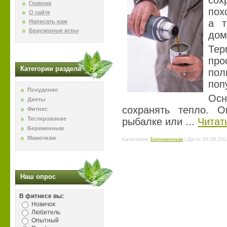
сох
Главная
пох
О сайте
а т
Написать нам
Браузерные игры
дом
Тер
про
Категории раздела
по
поп
Похудение
Ос
Диеты
сохранять тепло. 
Фитнес
Тестирование
рыбалке или
...
Читат
Беременным
Мамочкам
Категория:
Беременным
| Дата:
05.05.201
Наш опрос
В фитнесе вы:
Новичок
Любитель
Опытный