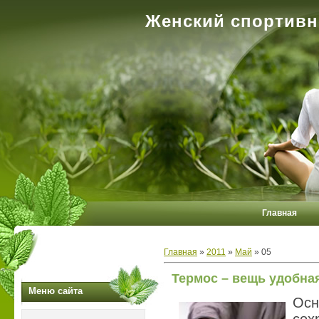
Женский спортивн
Главная
Главная
»
2011
»
Май
»
05
Термос – вещь удобна
Меню сайта
Ос