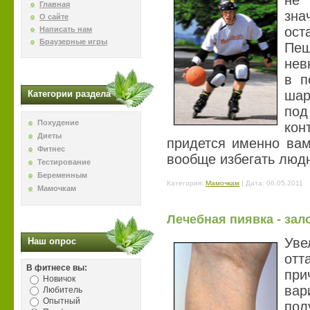
не
Главная
зн
О сайте
ост
Написать нам
Браузерные игры
Пе
нев
в п
шар
Категории раздела
по
Похудение
ко
Диеты
придется именно вам
Фитнес
вообще избегать лю
Тестирование
Беременным
Категория:
Мамочкам
| Дата:
06.05.2011
Мамочкам
Лечебная пиявка - зал
Уве
Наш опрос
отт
В фитнесе вы:
при
Новичок
вар
Любитель
Опытный
пол