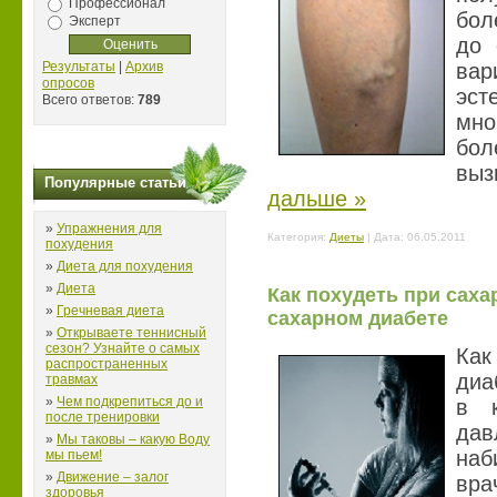
Профессионал
бол
Эксперт
до 
Результаты
|
Архив
ва
опросов
эст
Всего ответов:
789
мн
бо
выз
Популярные статьи
дальше »
»
Упражнения для
Категория:
Диеты
| Дата:
06.05.2011
похудения
»
Диета для похудения
»
Диета
Как похудеть при саха
»
Гречневая диета
сахарном диабете
»
Открываете теннисный
сезон? Узнайте о самых
Ка
распространенных
диа
травмах
»
Чем подкрепиться до и
в к
после тренировки
да
»
Мы таковы – какую Воду
наб
мы пьем!
»
Движение – залог
вра
здоровья