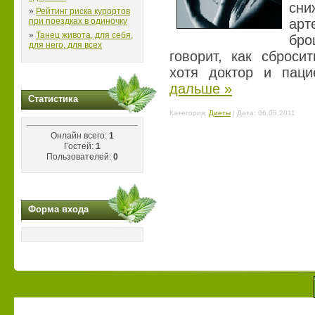
сни
»
Рейтинг риска курортов
при поездках в одиночку
арт
»
Танец живота, для себя,
бр
для него, для всех
говорит, как сброси
хотя доктор и пац
дальше »
Статистика
Категория:
Диеты
| Дата:
06.05.2011
Онлайн всего:
1
Гостей:
1
Пользователей:
0
Форма входа