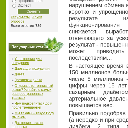
Профессионал
нарушением обмена в
Эксперт
коротко и упрощенно
Результаты
|
Архив
результате на
опросов
функционировани
Всего ответов:
789
снижается вырабо
отвечающего за усво
результат - повышенн
Популярные статьи
может приводит
последствиям...
»
Упражнения для
похудения
В настоящее время в
»
Диета для похудения
150 миллионов больн
»
Диета
числе 8 миллионов -
»
Гречневая диета
цифры через 15 лет 
»
Открываете теннисный
сезон? Узнайте о самых
сахарным диабето
распространенных
артериальное давлен
травмах
»
Чем подкрепиться до и
повышается вес.
после тренировки
Правильно подобрав 
»
Мы таковы – какую Воду
мы пьем!
(а нередко и при сре
»
Движение – залог
диабета 2 типа 
здоровья