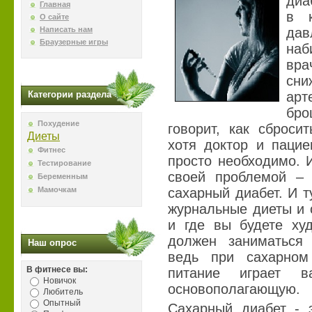
диа
Главная
в к
О сайте
Написать нам
да
Браузерные игры
наб
вра
сни
Категории раздела
арт
бр
Похудение
говорит, как сброси
Диеты
хотя доктор и пацие
Фитнес
просто необходимо. 
Тестирование
своей проблемой – 
Беременным
Мамочкам
сахарный диабет. И 
журнальные диеты и 
и где вы будете худ
должен заниматься о
Наш опрос
ведь при сахарном
В фитнесе вы:
питание играет 
Новичок
основополагающую.
Любитель
Опытный
Сахарный диабет - э