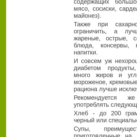
содержащих большо
мясо, сосиски, сарде
майонез).
Также при сахарн
ограничить, а лу
жареные, острые, 
блюда, консервы, п
напитки.
И совсем уж нехоро
диабетом продукты
много жиров и угл
мороженое, кремовые 
рациона лучше исклю
Рекомендуется ж
употреблять следующ
Хлеб - до 200 гра
черный или специаль
Супы, преимуще
приготовленные на