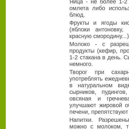
Яйца - не более 1-2
омлета либо использ
блюд.
Фрукты и ягоды кис
(яблоки антоновку,
красную смородину...)
Молоко - с разреш
продукты (кефир, про
1-2 стакана в день. С
немного.
Творог при сахар
употреблять ежеднев
в натуральном вид
сырников, пудингов,
овсяная и гречнев
улучшают жировой о
печени, препятствую
Напитки. Разрешен
можно с молоком, т