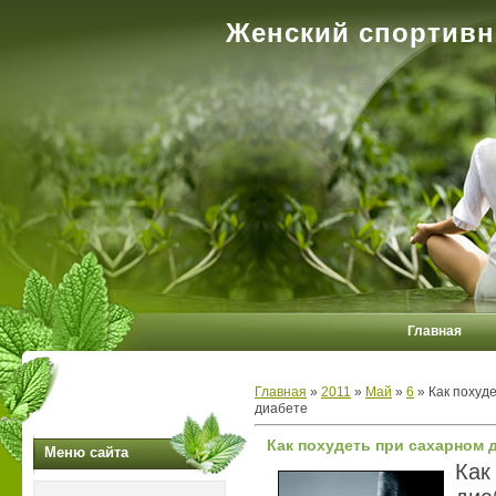
Женский спортивн
Главная
Главная
»
2011
»
Май
»
6
» Как похуд
диабете
Как похудеть при сахарном 
Меню сайта
Ка