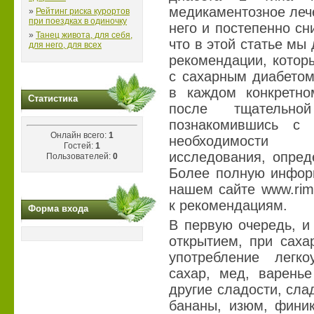
медикаментозное лече
»
Рейтинг риска курортов
при поездках в одиночку
него и постепенно сн
»
Танец живота, для себя,
что в этой статье мы
для него, для всех
рекомендации, котор
с сахарным диабетом
в каждом конкретно
Статистика
после тщательн
познакомившись с 
Онлайн всего:
1
необходимости 
Гостей:
1
исследования, опред
Пользователей:
0
Более полную инфор
нашем сайте www.rimm
к рекомендациям.
Форма входа
В первую очередь, и 
открытием, при саха
употребление легк
сахар, мед, варень
другие сладости, сла
бананы, изюм, финик