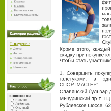
фи
Главная
О сайте
пр
Написать нам
маг
Браузерные игры
тов
за
пол
Категории раздела
гос
City
Похудение
Кроме этого, каждый
Диеты
Фитнес
скидку при покупке кл
Тестирование
Чтобы стать участник
Беременным
Мамочкам
1. Совершить покупк
галстуками, в од
СПОРТМАСТЕР:
Наш опрос
Славянский бульвар д
В фитнесе вы:
Мичуринский пр-т, ТЦ
Новичок
Любитель
Рублевское шоссе, 62
Опытный