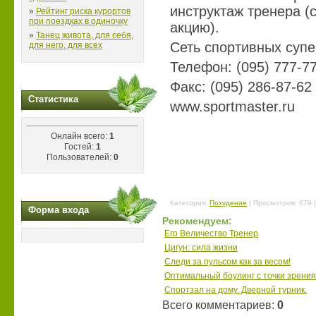
инструктаж тренера (
»
Рейтинг риска курортов
при поездках в одиночку
акцию).
»
Танец живота, для себя,
Сеть спортивных су
для него, для всех
Телефон: (095) 777-7
Факс: (095) 286-87-62
Статистика
www.sportmaster.ru
Онлайн всего:
1
Гостей:
1
Пользователей:
0
Категория
:
Похудение
|
Просмотров
: 679 
Форма входа
Рекомендуем:
Его Величество Тренер
Цигун: сила жизни
Следи за пульсом как за весом!
Оптимальный боулинг с точки зрения
Спортзал на дому. Дверной турник.
Всего комментариев
:
0