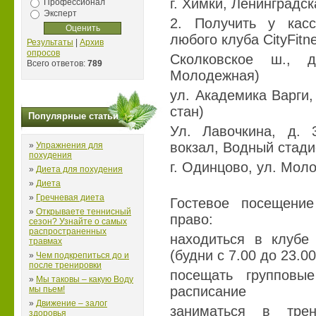
г. Химки, Ленинградск
Профессионал
Эксперт
2. Получить у кас
любого клуба CityFitn
Результаты
|
Архив
опросов
Сколковское ш., 
Всего ответов:
789
Молодежная)
ул. Академика Варги,
стан)
Популярные статьи
Ул. Лавочкина, д. 
вокзал, Водный стади
»
Упражнения для
похудения
г. Одинцово, ул. Моло
»
Диета для похудения
»
Диета
»
Гречневая диета
Гостевое посещение
»
Открываете теннисный
право:
сезон? Узнайте о самых
распространенных
находиться в клубе
травмах
(будни с 7.00 до 23.0
»
Чем подкрепиться до и
после тренировки
посещать групповы
»
Мы таковы – какую Воду
расписание
мы пьем!
»
Движение – залог
заниматься в тре
здоровья