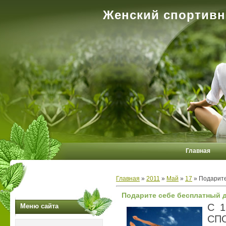
Женский спортивн
Главная
Главная
»
2011
»
Май
»
17
» Подарите
Подарите себе бесплатный д
С 1
Меню сайта
СПО