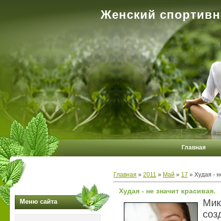
Женский спортивн
Главная
Главная
»
2011
»
Май
»
17
» Худая - н
Худая - не значит красивая.
Ми
Меню сайта
соз