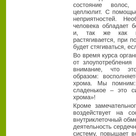
состояние волос,
целлюлит. С помощь
неприятностей. Не
человека обладает б
и, так же как п
растягивается, при п
будет стягиваться, ес
Во время курса орган
от злоупотребления
внимание, что эт
образом: восполняе
хрома. Мы помним:
сладенькое – это си
хрома»!
Кроме замечательно
воздействует на со
внутриклеточный обм
деятельность сердеч
систему, повышает в