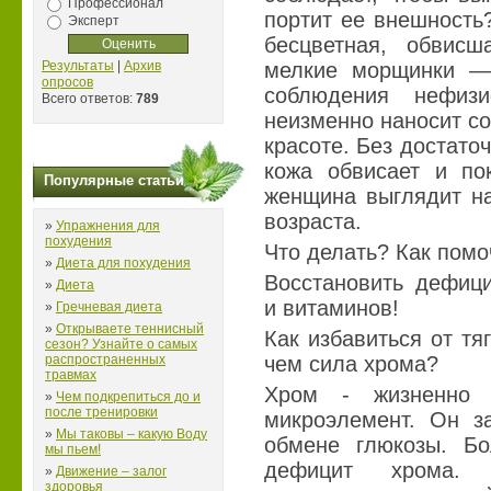
Профессионал
портит ее внешность
Эксперт
бесцветная, обвис
Результаты
|
Архив
мелкие морщинки — 
опросов
соблюдения нефизи
Всего ответов:
789
неизменно наносит с
красоте. Без достато
кожа обвисает и по
Популярные статьи
женщина выглядит на
возраста.
»
Упражнения для
похудения
Что делать? Как помо
»
Диета для похудения
Восстановить дефиц
»
Диета
и витаминов!
»
Гречневая диета
»
Открываете теннисный
Как избавиться от тя
сезон? Узнайте о самых
распространенных
чем сила хрома?
травмах
Хром - жизненно 
»
Чем подкрепиться до и
после тренировки
микроэлемент. Он з
»
Мы таковы – какую Воду
обмене глюкозы. Б
мы пьем!
дефицит хрома. 
»
Движение – залог
здоровья