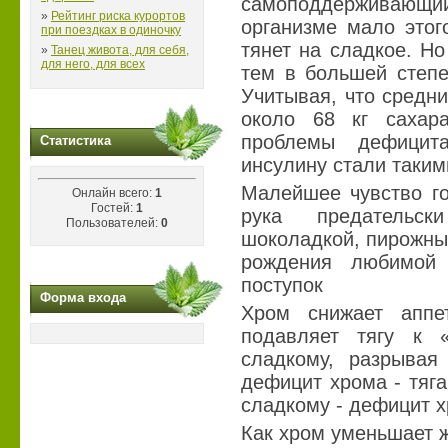
самоподдерживающий
»
Рейтинг риска курортов
организме мало этог
при поездках в одиночку
тянет на сладкое. Н
»
Танец живота, для себя,
для него, для всех
тем в большей степе
Учитывая, что средн
около 68 кг сахара
проблемы дефицит
Статистика
инсулину стали таки
Малейшее чувство го
Онлайн всего:
1
Гостей:
1
рука предательск
Пользователей:
0
шоколадкой, пирожным
рождения любимой
поступок
Форма входа
Хром снижает аппе
подавляет тягу к 
сладкому, разрывая
дефицит хрома - тяга
сладкому - дефицит х
Как хром уменьшает 