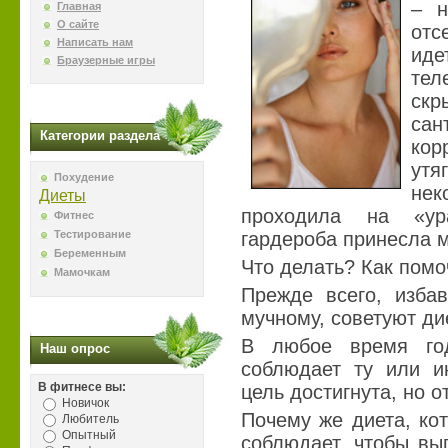
– н
Главная
О сайте
отс
Написать нам
иде
Браузерные игры
те
скр
сан
Категории раздела
ко
ут
Похудение
нек
Диеты
проходила на «ур
Фитнес
Тестирование
гардероба принесла 
Беременным
Что делать? Как помо
Мамочкам
Прежде всего, избав
мучному, советуют ди
В любое время го
Наш опрос
соблюдает ту или и
В фитнесе вы:
цель достигнута, но о
Новичок
Почему же диета, ко
Любитель
Опытный
соблюдает, чтобы вы