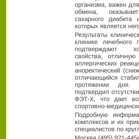
организма, важен дл
обмена, оказывае
сахарного диабета 
которых является неп
Результаты клиничес
клинике лечебного
подтверждают хо
свойства, отличную
аллергических реакц
аноректический (сни
отличающийся стаби
протяжении дня. 
подтвердил отсутстви
ФЭТ-Х, что дает во
спортивно-медицинско
Подробную информа
комплексов и их при
специалистов по круг
Москва (495) 921-445