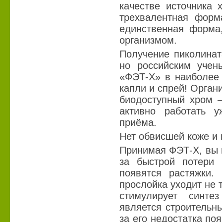
качестве источника 
трехвалентная форма
единственная форма,
организмом.
Получение пиколинат
но российским учен
«ФЭТ-Х» в наиболее
капли и спрей! Органи
биодоступный хром –
активно работать 
приёма.
Нет обвисшей коже и
Принимая ФЭТ-Х, вы м
за быстрой потери 
появятся растяжки
прослойка уходит не 
стимулирует синте
является строительн
за его недостатка п