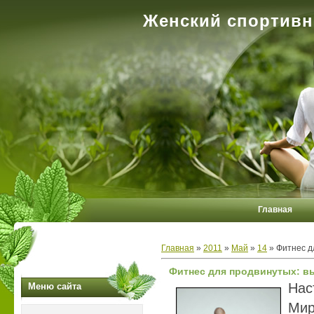
Женский спортивн
Главная
Главная
»
2011
»
Май
»
14
» Фитнес д
Фитнес для продвинутых: вы
Нас
Меню сайта
Мир