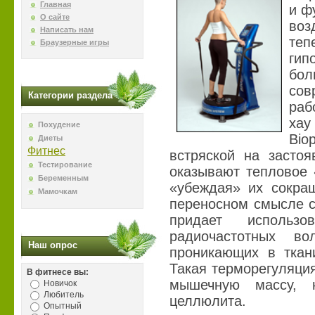
Главная
и ф
О сайте
воз
Написать нам
теп
Браузерные игры
ги
бо
со
Категории раздела
раб
хау
Похудение
Bio
Диеты
Фитнес
встряской на застоя
Тестирование
оказывают тепловое 
Беременным
«убеждая» их сокращ
Мамочкам
переносном смысле с
придает использ
радиочастотных в
Наш опрос
проникающих в ткан
Такая терморегуляция
В фитнесе вы:
мышечную массу, 
Новичок
Любитель
целлюлита.
Опытный