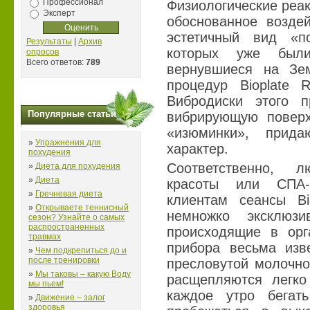
Профессионал
Физиологические реак
Эксперт
обоснованное возде
эстетичный вид «п
Результаты
|
Архив
которых уже были
опросов
Всего ответов:
789
вернувшиеся на Зе
процедур Bioplate 
Вибродиски этого 
Популярные статьи
вибрирующую повер
«изюминки», прида
»
Упражнения для
характер.
похудения
Соответственно, 
»
Диета для похудения
»
Диета
красоты или СПА-
»
Гречневая диета
клиентам сеансы Bi
»
Открываете теннисный
немножко эксклюз
сезон? Узнайте о самых
распространенных
происходящие в орг
травмах
прибора весьма изв
»
Чем подкрепиться до и
после тренировки
пресловутой молочно
»
Мы таковы – какую Воду
расщепляются легко
мы пьем!
каждое утро бегат
»
Движение – залог
здоровья