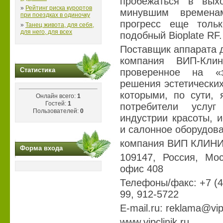
пробежаться в вых
»
Рейтинг риска курортов
минувшим временам
при поездках в одиночку
прогресс еще тольк
»
Танец живота, для себя,
для него, для всех
подобный Bioplate RF.
Поставщик аппарата д
компания ВИП-Клин
Статистика
проверенное на «
решения эстетически
которыми, по сути, 
Онлайн всего:
1
Гостей:
1
потребители услу
Пользователей:
0
индустрии красоты, 
и салонное оборудов
компания ВИП КЛИН
Форма входа
109147, Россия, Мос
офис 408
Телефоны/факс: +7 (49
99, 912-5722
E-mail.ru: reklama@vipc
www.vipclinik.ru