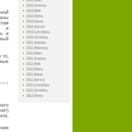
2010 Апрель
2010 Май
нной
2010 Июнь
саны
2010 Июль
атам
2010 Август
а и
2010 Сентябрь
ть и
2010 Октябрь
чный
2011 Январь
2011 Февраль
2011 Март
 то,
2011 Апрель
чные
2011 Май
2011 Июнь
2011 Июль
2011 Август
2011 Сентябрь
2011 Октябрь
2012 Июнь
ого
лет)
ло,
ении