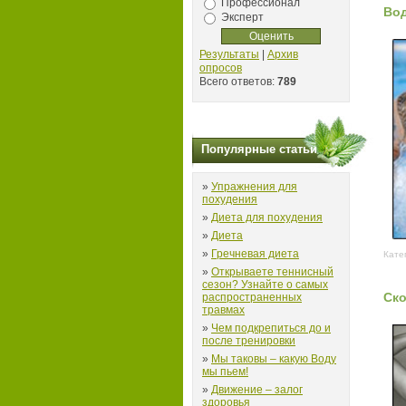
Профессионал
Во
Эксперт
Результаты
|
Архив
опросов
Всего ответов:
789
Популярные статьи
»
Упражнения для
похудения
»
Диета для похудения
»
Диета
»
Гречневая диета
Кате
»
Открываете теннисный
сезон? Узнайте о самых
Ско
распространенных
травмах
»
Чем подкрепиться до и
после тренировки
»
Мы таковы – какую Воду
мы пьем!
»
Движение – залог
здоровья