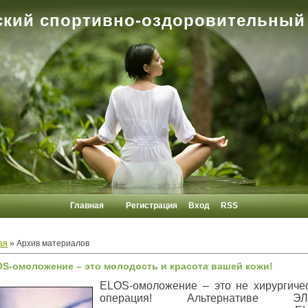
кий спортивно-оздоровительный
Главная
Регистрация
Вход
RSS
ая
»
Архив материалов
S-омоложение – это молодость и красота вашей кожи!
ELOS-омоложение – это не хирургиче
операция! Альтернативе ЭЛ