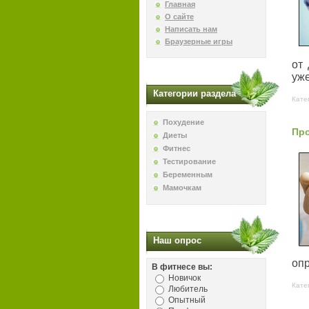
Главная
О сайте
Написать нам
Браузерные игры
от
уже
Категории раздела
Кате
Похудение
Про
Диеты
Фитнес
Тестирование
Беременным
Мамочкам
Наш опрос
оп
В фитнесе вы:
Новичок
Кате
Любитель
Опытный