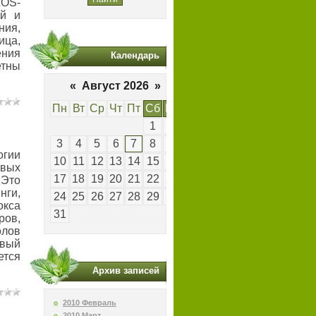
OS-
ей и
ия,
ица,
ения
Календарь
етны
«
Август 2026
»
Пн
Вт
Ср
Чт
Пт
Сб
Вс
1
2
3
4
5
6
7
8
9
огии
10
11
12
13
14
15
16
овых
17
18
19
20
21
22
23
Это
нги,
24
25
26
27
28
29
30
окса
31
ов,
олов
вый
ется
Архив записей
2010 Февраль
2010 Март