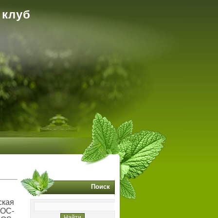
 клуб
Поиск
ская
ОС-