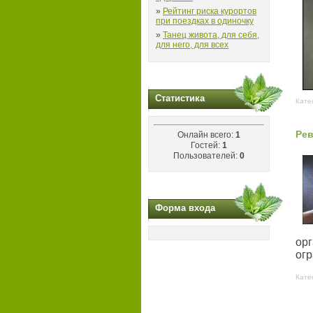
»
Рейтинг риска курортов
при поездках в одиночку
»
Танец живота, для себя,
для него, для всех
Статистика
Кате
Рев
Онлайн всего:
1
Гостей:
1
Пользователей:
0
Форма входа
ор
огр
Кате