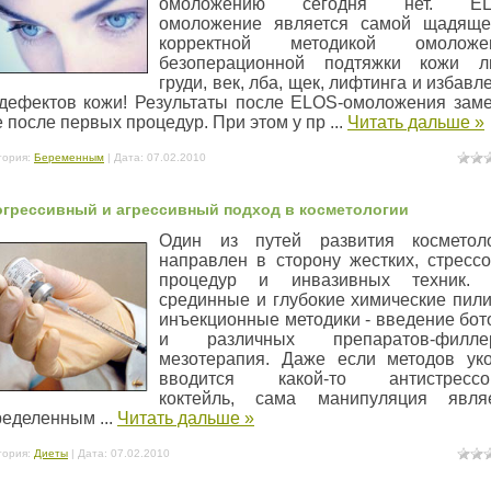
омоложению сегодня нет. EL
омоложение является самой щадящ
корректной методикой омоложен
безоперационной подтяжки кожи л
груди, век, лба, щек, лифтинга и избавл
 дефектов кожи! Результаты после ELOS-омоложения зам
 после первых процедур. При этом у пр
...
Читать дальше »
гория:
Беременным
| Дата:
07.02.2010
грессивный и агрессивный подход в косметологии
Один из путей развития косметол
направлен в сторону жестких, стресс
процедур и инвазивных техник. 
срединные и глубокие химические пили
инъекционные методики - введение бот
и различных препаратов-филлер
мезотерапия. Даже если методов ук
вводится какой-то антистрессо
коктейль, сама манипуляция явля
ределенным
...
Читать дальше »
гория:
Диеты
| Дата:
07.02.2010