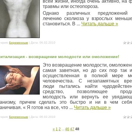
всей жизни, иногда очень активно, на 
травмы или остеопороза.
Однако различных предложений
лечению сколиоза у взрослых меньш
становиться. В
...
Читать дальше »
гория:
Беременным
| Дата:
06.02.2010
итализация - возвращение молодости или омоложение!
Это возвращение молодости, омоложен
самая заветная, но до сих пор так 
осуществленная в полной мере ме
человечества. С незапамятных вр
люди пытались найти чудодействе
средство, позволяющее продл
молодость или вернуть ее увядаю
ганизму, причем сделать это быстро и ни в чем себ
аничивая. « Я готов на все, что
...
Читать дальше »
гория:
Беременным
| Дата:
06.02.2010
«
1
2
...
46
47
48