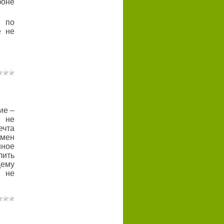
фоне
 по
е не
ие –
и не
чта
емен
нное
ить
щему
я не