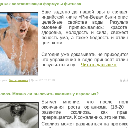
да как составляющая формулы фитнеса
Еще задолго до нашей эры в свяще
индийской книге «Риг-Веда» были опи
целебные свойства воды. Результ
омовений приписывались: красот
здоровье, молодость и сила, свежес
ясность ума, а также бодрость и отли
цвет кожи.
Сегодня уже доказывать не приходится
что упражнения в воде приносят отли
результаты и ну
...
Читать дальше »
гория:
Тестирование
| Дата:
07.02.2010
лиоз. Можно ли вылечить сколиоз у взрослых?
Бытует мнение, что после полн
окончания роста организма (18-20 
развитие сколиоза, как прави
прекращается. К сожалению, это не так.
Сколиоз может развиваться на протяж